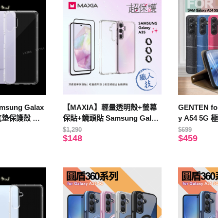
sung Galax
【MAXIA】輕量透明殼+螢幕
GENTEN fo
摔氣墊保護殼 空
保貼+鏡頭貼 Samsung Galax
y A54 5
y A35 超保護組
套-金色
$1,290
$699
$148
$459