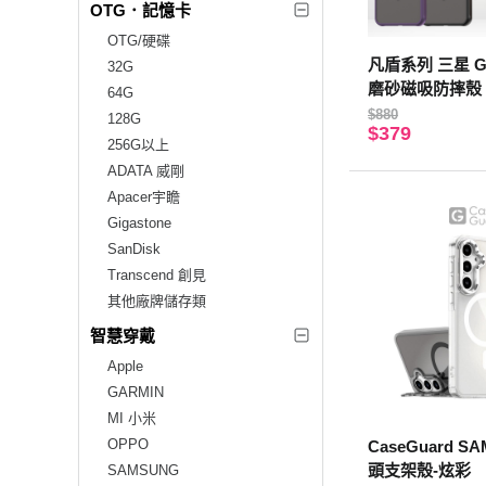
OTG．記憶卡
OTG/硬碟
凡盾系列 三星 Gal
32G
磨砂磁吸防摔殼 
64G
機殼(經典黑)
$880
128G
$379
256G以上
ADATA 威剛
Apacer宇瞻
Gigastone
SanDisk
Transcend 創見
其他廠牌儲存類
智慧穿戴
Apple
GARMIN
MI 小米
OPPO
CaseGuard S
頭支架殼-炫彩
SAMSUNG