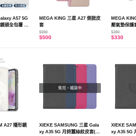
axy A57 5G
MEGA KING 三星 A27 側掀皮
MEGA KIN
鏡頭全包覆 手
套
壓氣墊保護
$590
$390
$500
$330
售完，補貨中
AM A27 隱形鏡
XIEKE SAMSUNG 三星 Gala
XIEKE SA
xy A35 5G 月詩蠶絲紋皮套(黑
xy A35 