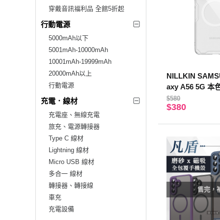
穿戴音訊福利品 全館5折起
行動電源
5000mAh以下
5001mAh-10000mAh
10001mAh-19999mAh
20000mAh以上
NILLKIN SAM
行動電源
axy A56 5G 
護套
$580
充電．線材
$380
充電座、無線充電
旅充、電源轉接器
Type C 線材
Lightning 線材
Micro USB 線材
多合一 線材
轉接器、轉接線
售完，
車充
充電設備