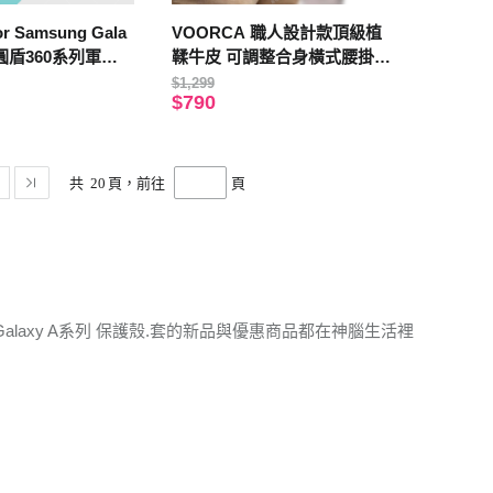
r Samsung Gala
VOORCA 職人設計款頂級植
G 圓盾360系列軍規
鞣牛皮 可調整合身橫式腰掛皮
套for Samsung三星 A53/A23/
$1,299
$790
A13
共
20
頁，前往
頁
alaxy A系列 保護殼.套的新品與優惠商品都在神腦生活裡