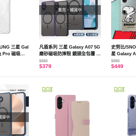
售完，補貨中
SUNG 三星 Gal
凡盾系列 三星 Galaxy A07 5G
史努比/SNO
本色 Pro 磁吸保
磨砂磁吸防摔殼 鏡頭全包覆 手
星 Galaxy
機殼(海軍藍)
壓手機殼(紙
$880
$990
$379
$449
補貨中