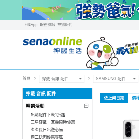
下載App
服務據點
神揚保代
首頁
穿戴 音訊 配件
SAMSUNG 配件
穿戴 音訊 配件
依上架日期
價
精選活動
出清配件下殺1折起
三星穿戴｜耳機限時優惠
炎炎夏日出遊必備
週三快閃優惠專區