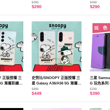
色)
藍)
$490
$490
$290
$290
Y 正版授權 三
史努比/SNOOPY 正版授權 三
三星 Samsun
5 5G 漸層彩繪空
星 Galaxy A36/A56 5G 漸層彩
G 玩色系列
繪空壓手機殼(紙飛機)
皮套 (桃色)
$990
$799
$449
$390