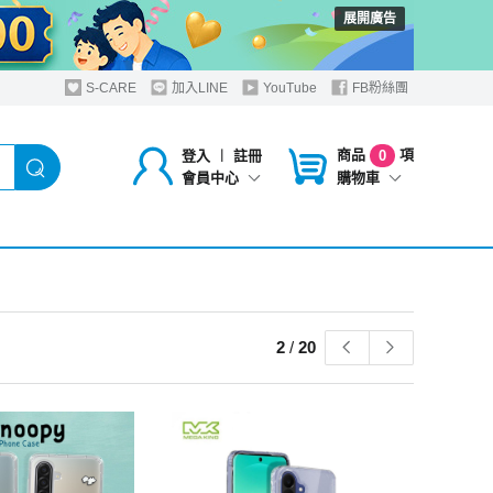
展開廣告
S-CARE
加入LINE
YouTube
FB粉絲團
商品
項
登入
︱
註冊
0
購物車
會員中心
2
/
20