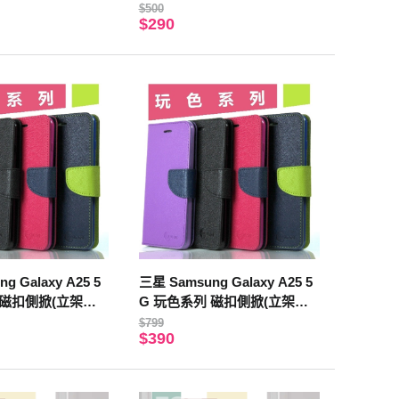
殼 保護殼
$500
$290
g Galaxy A25 5
三星 Samsung Galaxy A25 5
 磁扣側掀(立架式)
G 玩色系列 磁扣側掀(立架式)
皮套 (黑色)
$799
$390