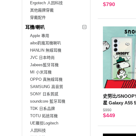
Ergotech 人因科技
$790
其他廠牌穿戴
穿戴配件
耳機/喇叭
Apple 專用
aibo鈞嵐耳機喇叭
HANLIN 無線耳機
JVC 日本時尚
Jabees藍牙耳機
MI 小米耳機
OPPO 真無線耳機
SAMSUNG 高音質
SONY 日系質感
史努比/SNOOP
soundcore 藍牙耳機
星 Galaxy A5
TDK 日系品牌
壓手機殼(郊遊)
$990
$449
TOTU 拓途耳機
UE羅技Logitech
人因科技