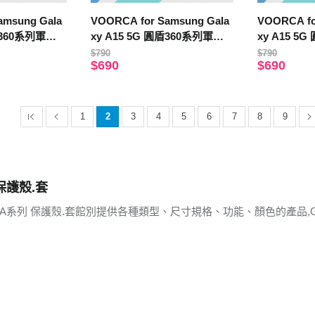
amsung Gala
VOORCA for Samsung Gala
VOORCA fo
圓盾360系列軍規
xy A15 5G 圓盾360系列軍規
xy A15 5
防摔殼-藍
防摔殼-黑
$790
$790
$690
$690
1
2
3
4
5
6
7
8
9
 保護殼.套
xy A系列 保護殼.套館別提供各種類型、尺寸規格、功能、顏色的產品,G