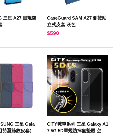
G 三星 A27 軍規空
CaseGuard SAM A27 側掀站
套
立式皮套-灰色
$590
MSUNG 三星 Gala
CITY戰車系列 三星 Galaxy A1
5G 月詩蠶絲紋皮套(深
7 5G 5D軍規防摔氣墊殼 空壓