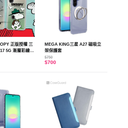
OPY 正版授權 三
MEGA KING三星 A27 磁吸立
 A17 5G 漸層彩繪空
架保護套
飛機)
$750
$700