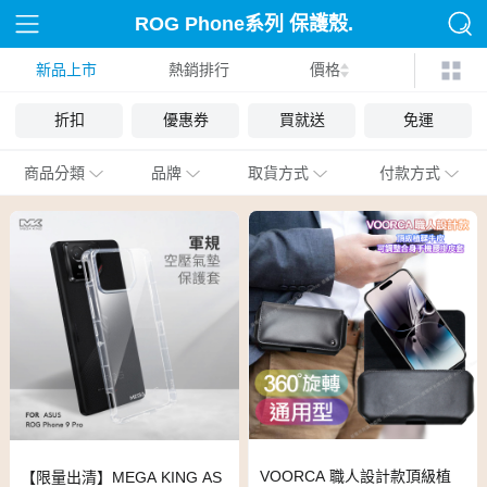
ROG Phone系列 保護殼.
新品上市
熱銷排行
套
價格
折扣
優惠券
買就送
免運
商品分類
品牌
取貨方式
付款方式
VOORCA 職人設計款頂級植
【限量出清】MEGA KING AS