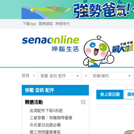
下載App
服務據點
神揚保代
首頁
穿戴 音訊 配件
耳機/喇叭
穿戴 音訊 配件
依上架日期
價
精選活動
出清配件下殺1折起
三星穿戴｜耳機限時優惠
炎炎夏日出遊必備
週三快閃優惠專區