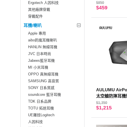
Ergotech 人因科技
$850
$459
其他廠牌穿戴
穿戴配件
耳機/喇叭
Apple 專用
aibo鈞嵐耳機喇叭
HANLIN 無線耳機
JVC 日本時尚
Jabees藍牙耳機
MI 小米耳機
OPPO 真無線耳機
SAMSUNG 高音質
SONY 日系質感
AULUMU AirPod
soundcore 藍牙耳機
太空艙防摔耳機
TDK 日系品牌
$1,350
$1,215
TOTU 拓途耳機
UE羅技Logitech
人因科技