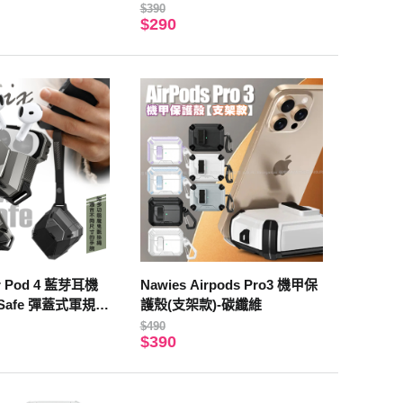
$390
$290
Air Pod 4 藍芽耳機
Nawies Airpods Pro3 機甲保
agSafe 彈蓋式軍規防
護殼(支架款)-碳纖維
掛繩）
$490
$390