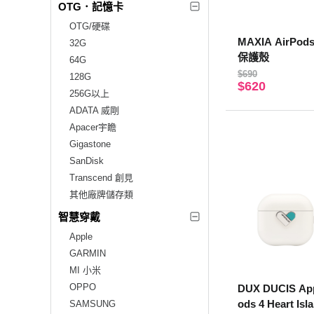
OTG．記憶卡
OTG/硬碟
MAXIA AirPo
32G
保護殼
64G
$690
128G
$620
256G以上
ADATA 威剛
Apacer宇瞻
Gigastone
SanDisk
Transcend 創見
其他廠牌儲存類
智慧穿戴
Apple
GARMIN
MI 小米
OPPO
DUX DUCIS Ap
ods 4 Heart I
SAMSUNG