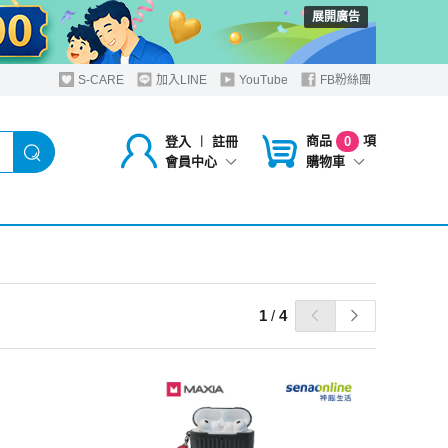
展開廣告
S-CARE
加入LINE
YouTube
FB粉絲團
商品
項
登入
︱
註冊
0
購物車
會員中心
1
/
4