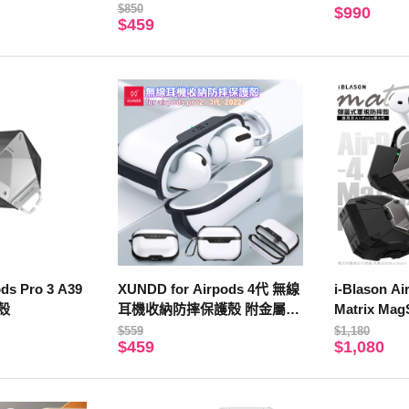
套
$850
$990
$459
s Pro 3 A39
XUNDD for Airpods 4代 無線
i-Blason 
殼
耳機收納防摔保護殼 附金屬扣
Matrix M
環
摔殼（附短
$559
$1,180
$459
$1,080