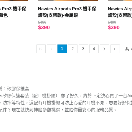
ds Pro3 機甲保
Nawies Airpods Pro3 機甲保
Nawies Ai
淺藍色
護殼(支架款)-金屬銀
護殼(支架款
$490
$490
$390
$390
1
2
3
4
共
薦：矽膠保護套
irpods矽膠保護套裝（配耳機掛繩） 想了好久，終於下定決心買了一台Ai
、防摔等特性，還配有耳機掛繩可防止心愛的耳機不見。想要好好保
配件？現在就快到神腦參觀挑選，並給你最安心的服務品質。