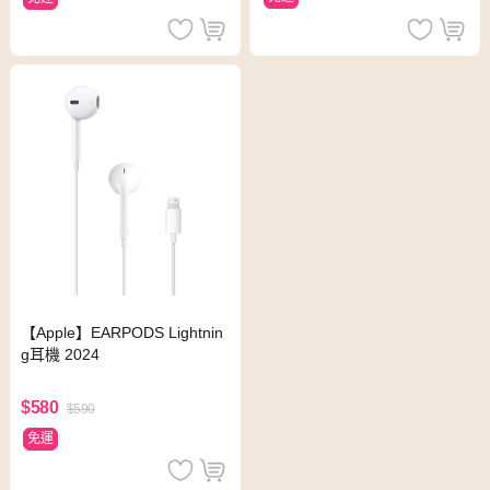
【Apple】EARPODS Lightnin
g耳機 2024
$580
$590
免運