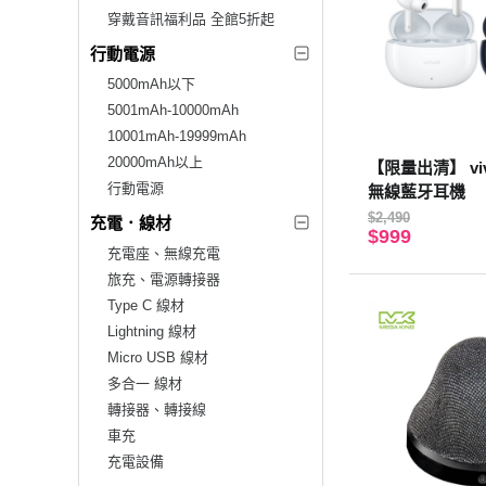
穿戴音訊福利品 全館5折起
行動電源
5000mAh以下
5001mAh-10000mAh
10001mAh-19999mAh
20000mAh以上
【限量出清】 viv
行動電源
無線藍牙耳機
$2,490
充電．線材
$999
充電座、無線充電
旅充、電源轉接器
Type C 線材
Lightning 線材
Micro USB 線材
多合一 線材
轉接器、轉接線
車充
充電設備