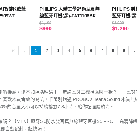
麥AI智能K歌藍
PHILIPS 人體工學舒適型真無
PHILIPS
2509WT
線藍牙耳機(黑)-TAT1108BK
藍牙耳機(黑)-
$1,190
$1,690
$990
$1,290
1
2
3
4
5
6
7
8
9
喇叭推薦，還不如神腦精選！「無線藍牙耳機推薦哪一款？」「藍芽
喜歡木質音效的喇叭，千萬別錯過 PROBOX Teana Sound
0%的音量大小可以持續撥放7-8小時，給你超強續航力。
嗎？【MTK】藍牙5.0防水雙耳真無線藍牙耳機S5 PRO ，高清
機即自動配對，超快速！