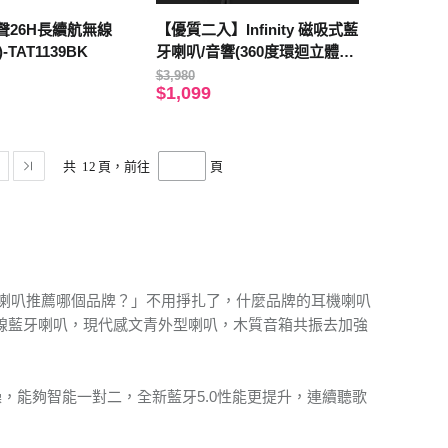
 美聲26H長續航無線
【優質二入】Infinity 磁吸式藍
TAT1139BK
牙喇叭/音響(360度環迴立體聲/
重低音/支架/支援TWS) 黑色二
$3,980
$1,099
入
共
12
頁，前往
頁
喇叭推薦哪個品牌？」不用掙扎了，什麼品牌的耳機喇叭
 木質無線藍牙喇叭，現代感文青外型喇叭，木質音箱共振去加強
降噪，能夠智能一對二，全新藍牙5.0性能更提升，連續聽歌