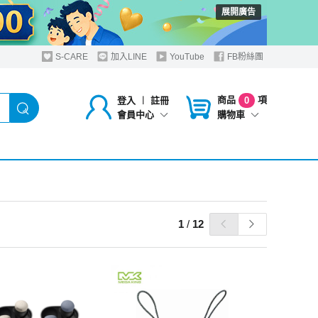
展開廣告
S-CARE
加入LINE
YouTube
FB粉絲團
商品
項
登入
︱
註冊
0
購物車
會員中心
1
/
12