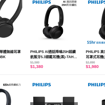
磁鐵單體無線耳罩
PHILIPS AI通話降噪25H超續
PHILIPS
8BK
航藍牙5.3頭戴耳機(黑)-TAH22
耳罩式耳機(黑
09BK
$1,580
$2,890
$1,380
$1,980