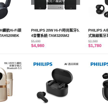
售完，補貨中
5H續航Hi-Fi頭
PHILIPS 20W Hi-Fi時尚藍牙5.
PHILIPS
AH5209BK
4音響系統-TAM3205M2
式無線藍牙耳機
BK
$5,690
$2,580
$4,980
$1,780