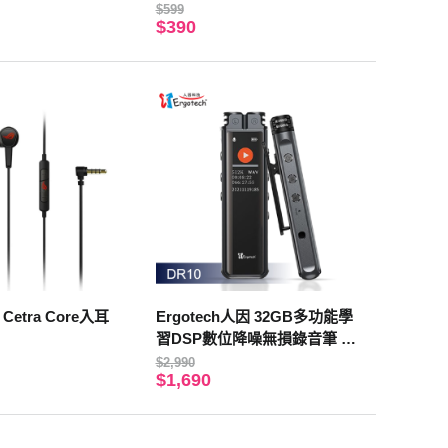
MHC300W
$599
$390
Cetra Core入耳
Ergotech人因 32GB多功能學
習DSP數位降噪無損錄音筆 D
R10
$2,990
$1,690