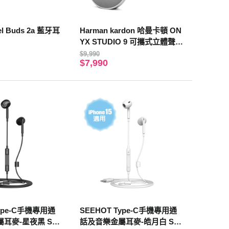
xel Buds 2a 藍牙耳
Harman kardon 哈曼卡頓 ON
YX STUDIO 9 可攜式立體聲藍
牙喇叭 黑色
$9,990
$7,990
Type-C手機專用通
SEEHOT Type-C手機專用通
耳麥-星夜黑 SH-
話及音樂金屬耳麥-皓月白 SH-