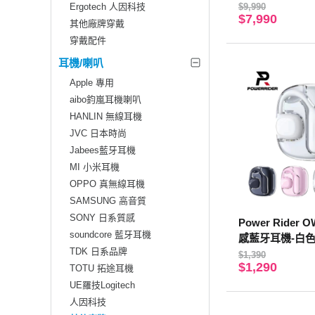
牙喇叭 灰色
Ergotech 人因科技
$9,990
$7,990
其他廠牌穿戴
穿戴配件
耳機/喇叭
Apple 專用
aibo鈞嵐耳機喇叭
HANLIN 無線耳機
JVC 日本時尚
Jabees藍牙耳機
MI 小米耳機
OPPO 真無線耳機
SAMSUNG 高音質
SONY 日系質感
Power Rider
soundcore 藍牙耳機
感藍牙耳機-白色 
TDK 日系品牌
$1,390
$1,290
TOTU 拓途耳機
UE羅技Logitech
人因科技