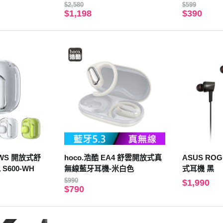
配對
MHC300K
$2,580
$599
$1,198
$390
 OWS 開放式舒
hoco.浩酷 EA4 舒雲開放式真
ASUS ROG 
S600-WH
無線藍牙耳機-米白色
式耳機 黑
$990
$1,990
$790