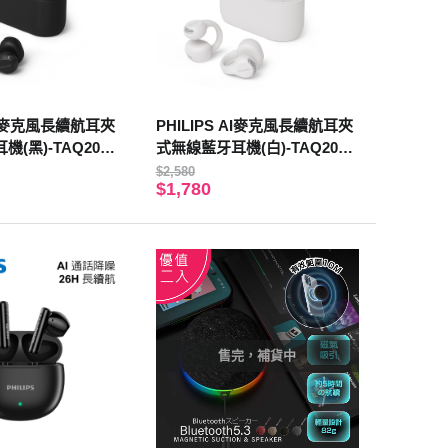
 AI麥克風長續航耳夾
PHILIPS AI麥克風長續航耳夾
(黑)-TAQ2000
式無線藍牙耳機(白)-TAQ2000
WT
$2,580
$1,780
售完，補貨中