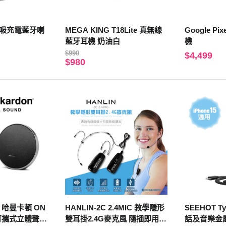
 磁吸充電藍牙喇
MEGA KING T18Lite 真無線
Google Pi
藍牙耳機 奶油白
機
$990
$4,499
$980
on 哈曼卡頓 ON
HANLIN-2C 2.4MIC 教學隱形
SEEHOT 
9 可攜式立體聲藍
雙耳掛2.4G麥克風 隨插即用免
話及音樂金屬