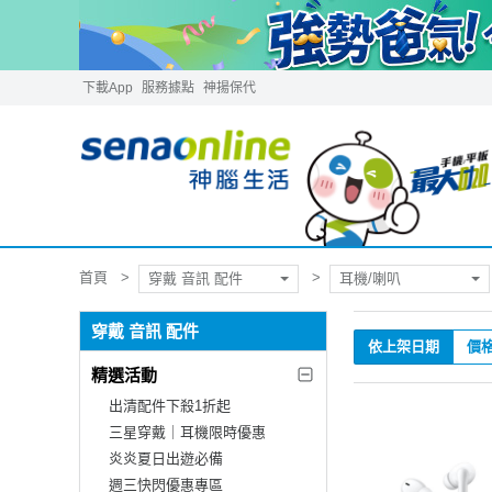
下載App
服務據點
神揚保代
首頁
穿戴 音訊 配件
耳機/喇叭
穿戴 音訊 配件
依上架日期
價
精選活動
出清配件下殺1折起
三星穿戴｜耳機限時優惠
炎炎夏日出遊必備
週三快閃優惠專區