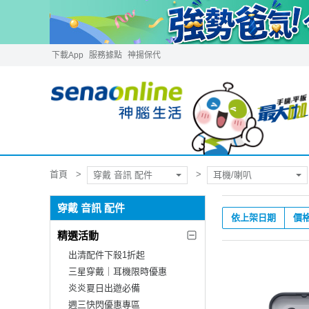
下載App
服務據點
神揚保代
首頁
穿戴 音訊 配件
耳機/喇叭
穿戴 音訊 配件
依上架日期
價
精選活動
出清配件下殺1折起
三星穿戴｜耳機限時優惠
炎炎夏日出遊必備
週三快閃優惠專區