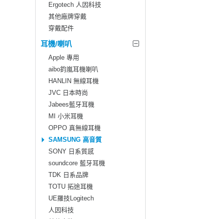
Ergotech 人因科技
其他廠牌穿戴
穿戴配件
耳機/喇叭
Apple 專用
aibo鈞嵐耳機喇叭
HANLIN 無線耳機
JVC 日本時尚
Jabees藍牙耳機
MI 小米耳機
OPPO 真無線耳機
SAMSUNG 高音質
SONY 日系質感
soundcore 藍牙耳機
TDK 日系品牌
TOTU 拓途耳機
UE羅技Logitech
人因科技