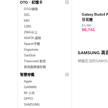
OTG．記憶卡
OTG/硬碟
Galaxy Buds4
32G
牙耳機
64G
$7,490
128G
$6,741
256G以上
ADATA 威剛
Apacer宇瞻
Gigastone
SAMSUNG 高
SanDisk
神腦生活的SAMS
Transcend 創見
其他廠牌儲存類
智慧穿戴
Apple
GARMIN
MI 小米
OPPO
SAMSUNG