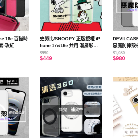
one 16e 百搭時
史努比/SNOOPY 正版授權 iP
DEVILCASE 
套-玫紅
hone 17e/16e 共用 漸層彩繪
惡魔防摔殼
空壓手機殼(紙飛機)
$990
$1,080
$449
$980
售完，補貨中