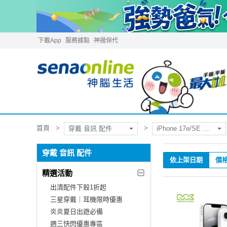
下載App
服務據點
神揚保代
首頁
穿戴 音訊 配件
iPhone 17e/SE 配件
穿戴 音訊 配件
依上架日期
價
精選活動
出清配件下殺1折起
三星穿戴｜耳機限時優惠
炎炎夏日出遊必備
週三快閃優惠專區