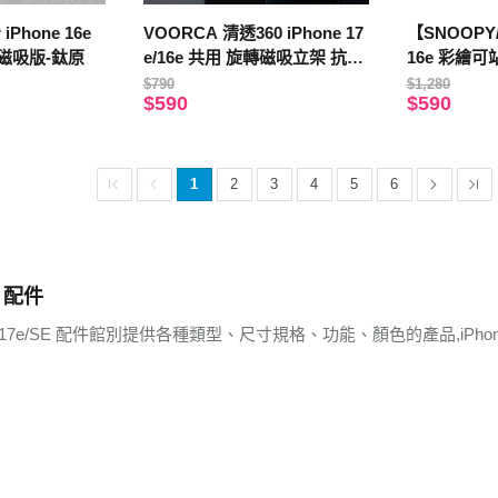
 iPhone 16e
VOORCA 清透360 iPhone 17
【SNOOPY
磁吸版-鈦原
e/16e 共用 旋轉磁吸立架 抗發
16e 彩繪
黃軍規防摔殼(透明)
$790
$1,280
$590
$590
1
2
3
4
5
6
E 配件
e 17e/SE 配件館別提供各種類型、尺寸規格、功能、顏色的產品,iPho