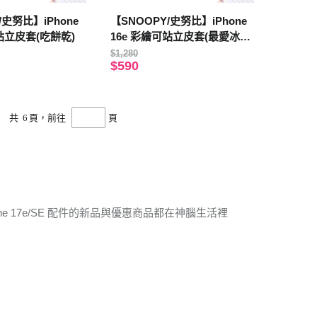
/史努比】iPhone
【SNOOPY/史努比】iPhone
可站立皮套(吃餅乾)
16e 彩繪可站立皮套(最愛冰淇
淋)
$1,280
$590
共
6
頁，前往
頁
ne 17e/SE 配件的新品與優惠商品都在神腦生活裡