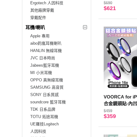
Ergotech 人因科技
$690
$621
其他廠牌穿戴
穿戴配件
耳機/喇叭
Apple 專用
aibo鈞嵐耳機喇叭
HANLIN 無線耳機
JVC 日本時尚
Jabees藍牙耳機
MI 小米耳機
OPPO 真無線耳機
SAMSUNG 高音質
SONY 日系質感
VOORCA for iP
soundcore 藍牙耳機
合金鏡頭貼-內凹
TDK 日系品牌
鈦
$459
$359
TOTU 拓途耳機
UE羅技Logitech
人因科技