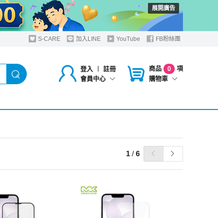
展開廣告
S-CARE
加入LINE
YouTube
FB粉絲團
商品
項
登入
︱
註冊
0
購物車
會員中心
1
/
6