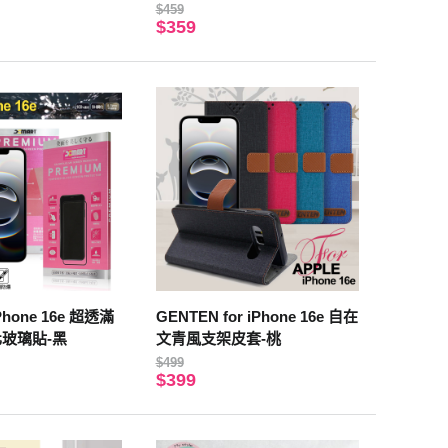
鈦紫
$459
$359
iPhone 16e 超透滿
GENTEN for iPhone 16e 自在
鋼化玻璃貼-黑
文青風支架皮套-桃
$499
$399