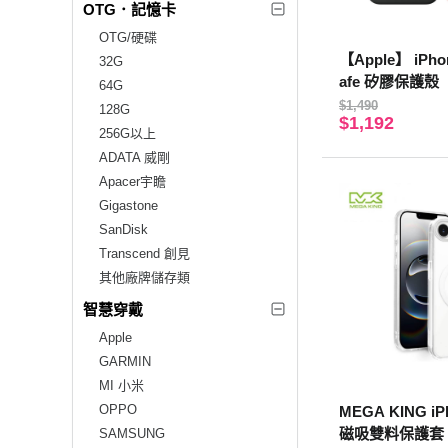
OTG．記憶卡
OTG/硬碟
【Apple】 iPho
32G
afe 矽膠保護殼
64G
$1,490
128G
$1,192
256G以上
ADATA 威剛
Apacer宇瞻
Gigastone
SanDisk
Transcend 創見
其他廠牌儲存類
智慧穿戴
Apple
GARMIN
MI 小米
OPPO
MEGA KING iPh
磁吸雙料保護套
SAMSUNG