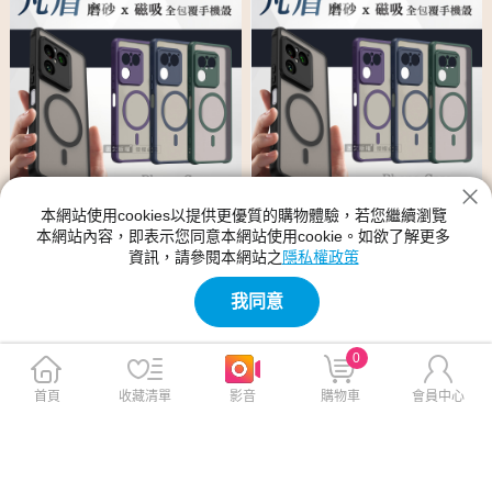
本網站使用cookies以提供更優質的購物體驗，若您繼續瀏覽
本網站內容，即表示您同意本網站使用cookie。如欲了解更多
凡盾系列 SONY Xperia 1 VIII
凡盾系列 SONY Xperia 1 VIII
資訊，請參閱本網站之
隱私權政策
八代 磨砂磁吸防摔殼 鏡頭全
八代 磨砂磁吸防摔殼 鏡頭全包
包覆 手機殼(經典黑)
覆 手機殼(海軍藍)
我同意
$379
$379
$880
$880
0
首頁
收藏清單
影音
購物車
會員中心