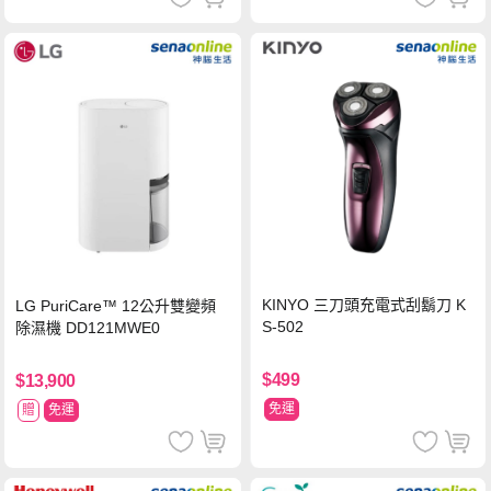
KINYO 三刀頭充電式刮鬍刀 K
LG PuriCare™ 12公升雙變頻
S-502
除濕機 DD121MWE0
$499
$13,900
免運
贈
免運