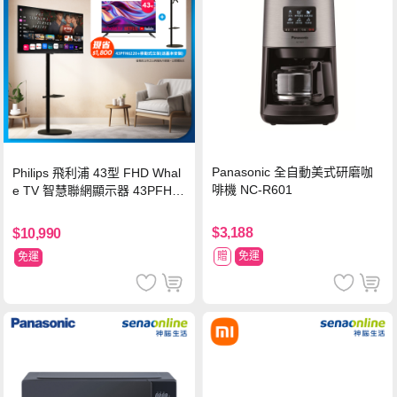
Panasonic 全自動美式研磨咖
Philips 飛利浦 43型 FHD Whal
啡機 NC-R601
e TV 智慧聯網顯示器 43PFH6
220 ★立架組合(含立架安裝)
$3,188
$10,990
贈
免運
免運