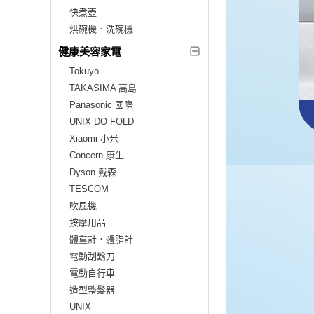
快煮壺
烘碗機．洗碗機
健康美容家電
Tokuyo
TAKASIMA 高島
Panasonic 國際
UNIX DO FOLD
Xiaomi 小米
Concern 康生
Dyson 戴森
TESCOM
吹風機
按摩用品
體重計．體脂計
電動刮鬍刀
電動自行車
造型整髮器
UNIX