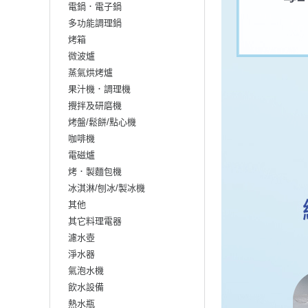
電鍋．電子鍋
多功能調理鍋
烤箱
微波爐
蒸氣烘烤爐
果汁機．調理機
攪拌及研磨機
烤盤/鬆餅/點心機
咖啡機
電磁爐
烤．製麵包機
冰淇淋/刨冰/製冰機
其他
其它料理電器
濾水壺
淨水器
氣泡水機
飲水設備
熱水瓶