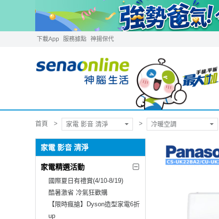
下載App
服務據點
神揚保代
首頁
家電 影音 清淨
冷暖空調
家電 影音 清淨
家電精選活動
國際夏日有禮賞(4/10-8/19)
酷暑激省 冷氣狂歡購
【限時瘋搶】Dyson造型家電6折
up