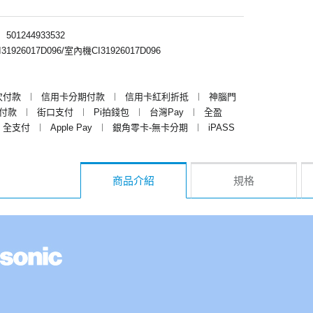
︱
501244933532
926017D096/室內機CI31926017D096
次付款
︱
信用卡分期付款
︱
信用卡紅利折抵
︱
神腦門
y付款
︱
街口支付
︱
Pi拍錢包
︱
台灣Pay
︱
全盈
全支付
︱
Apple Pay
︱
銀角零卡-無卡分期
︱
iPASS
商品介紹
規格