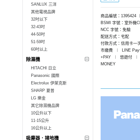
SANLUX 三洋
其他電視品牌
商品編號：1395424
32吋以下
BSMI 字號：室外機CI31
32-43吋
NCC 字號：免驗
44-50吋
配送方式：宅配
51-59吋
付款方式：信用卡一
60吋以上
市繳費
︱
LINE Pa
+PAY
︱
悠遊付
︱
除濕機
MONEY
HITACHI 日立
Panasonic 國際
Electrolux 伊萊克斯
SHARP 夏普
LG 樂金
其它除濕機品牌
10公升以下
11-15公升
16公升以上
吸塵器．掃地機