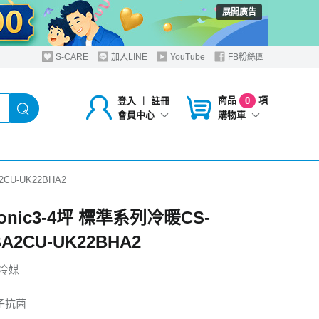
展開廣告
S-CARE
加入LINE
YouTube
FB粉絲團
商品
項
登入
︱
註冊
0
購物車
會員中心
2CU-UK22BHA2
sonic3-4坪 標準系列冷暖CS-
BA2CU-UK22BHA2
保冷媒
子抗菌