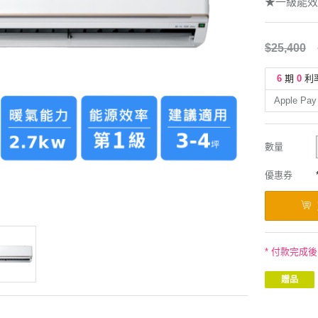
★一級能效
$25,400
6
期
0
利
Apple Pay
數量
優惠券
* 付款完成
贈品