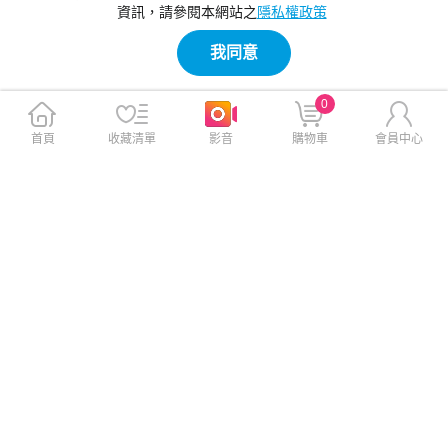
資訊，請參閱本網站之
隱私權政策
我同意
0
首頁
收藏清單
影音
購物車
會員中心
VOORCA for iPhone 15 Pro
VOORCA for iPhone 15 Pro
6.1 豔星磁吸360度立架全透明
6.1 豔星磁吸360度立架全透明
軍規保護殼-透明
軍規保護殼-黑
$520
$520
$620
$620
免運
免運