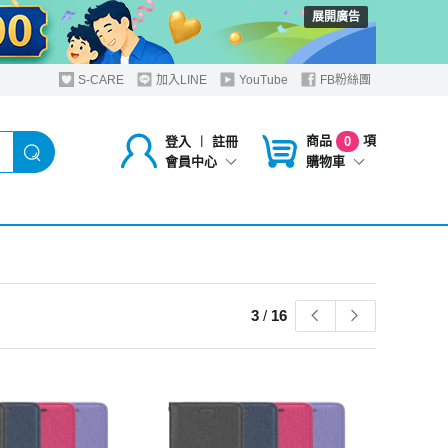
展開廣告
S-CARE
加入LINE
YouTube
FB粉絲團
商品
項
登入
︱
註冊
0
購物車
會員中心
3
/
16