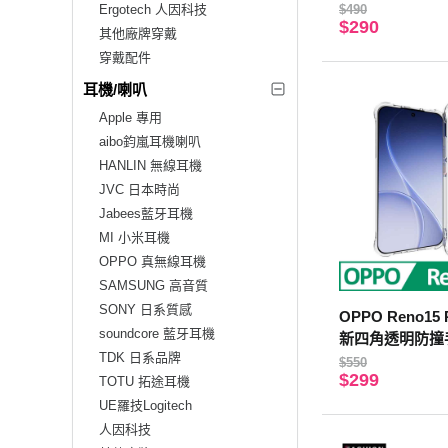
Ergotech 人因科技
$490
$290
其他廠牌穿戴
穿戴配件
耳機/喇叭
Apple 專用
aibo鈞嵐耳機喇叭
HANLIN 無線耳機
JVC 日本時尚
Jabees藍牙耳機
MI 小米耳機
OPPO 真無線耳機
SAMSUNG 高音質
SONY 日系質感
OPPO Reno15 
soundcore 藍牙耳機
新四角透明防撞
TDK 日系品牌
$550
$299
TOTU 拓途耳機
UE羅技Logitech
人因科技