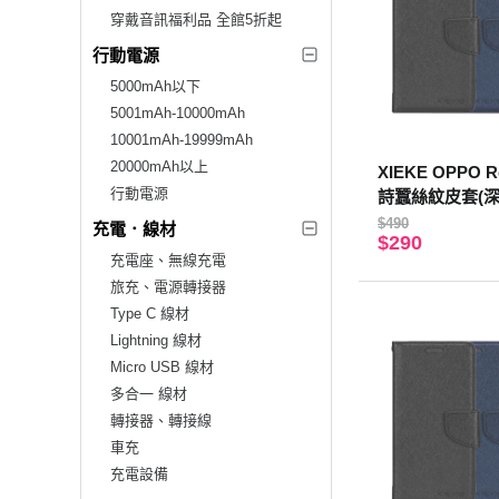
穿戴音訊福利品 全館5折起
行動電源
5000mAh以下
5001mAh-10000mAh
10001mAh-19999mAh
20000mAh以上
XIEKE OPPO R
行動電源
詩蠶絲紋皮套(深
$490
充電．線材
$290
充電座、無線充電
旅充、電源轉接器
Type C 線材
Lightning 線材
Micro USB 線材
多合一 線材
轉接器、轉接線
車充
充電設備