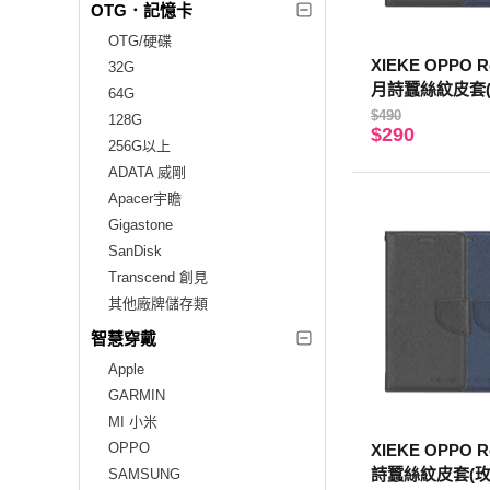
OTG．記憶卡
OTG/硬碟
XIEKE OPPO Re
32G
月詩蠶絲紋皮套(
64G
$490
128G
$290
256G以上
ADATA 威剛
Apacer宇瞻
Gigastone
SanDisk
Transcend 創見
其他廠牌儲存類
智慧穿戴
Apple
GARMIN
MI 小米
OPPO
XIEKE OPPO R
詩蠶絲紋皮套(玫
SAMSUNG