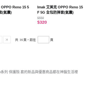
OPPO Reno 15 5
Imak 艾美克 OPPO Reno 15
套(氣囊)
F 5G 全包防摔套(氣囊)
$550
$320
共
16
頁，前往
頁
no系列 保護殼.套的新品與優惠商品都在神腦生活裡