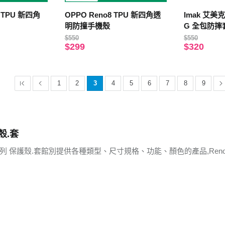
T TPU 新四角
OPPO Reno8 TPU 新四角透
Imak 艾美克 
明防撞手機殼
G 全包防摔
$550
$550
$299
$320
1
2
3
4
5
6
7
8
9
殼.套
系列 保護殼.套館別提供各種類型、尺寸規格、功能、顏色的產品,Re