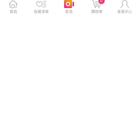
0
首頁
收藏清單
影音
購物車
會員中心
TOTU台灣官方 PD/Lightning/
TOTU台灣官方 Lightning/iPho
Type-C/iPhone充電線傳輸線
ne充電線傳輸線編織快充線 極
快充線 液態矽膠 膚感系列 1M
速2代 1.2M 拓途
藍色
$399
$299
$780
$580