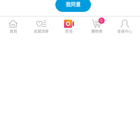
我同意
0
首頁
收藏清單
影音
購物車
會員中心
MEGA KING 65W超薄氮化鎵
MEGA KING 雙層TPU漂浮氣
旅充頭(2C) 白
墊防水袋
$790
$390
$1,090
$490
免運