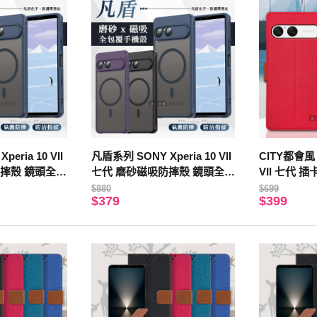
eria 10 VII
凡盾系列 SONY Xperia 10 VII
CITY都會風 S
摔殼 鏡頭全包
七代 磨砂磁吸防摔殼 鏡頭全包
VII 七代
)
覆 手機殼(海軍藍)
套 有吊飾孔
$880
$699
$379
$399