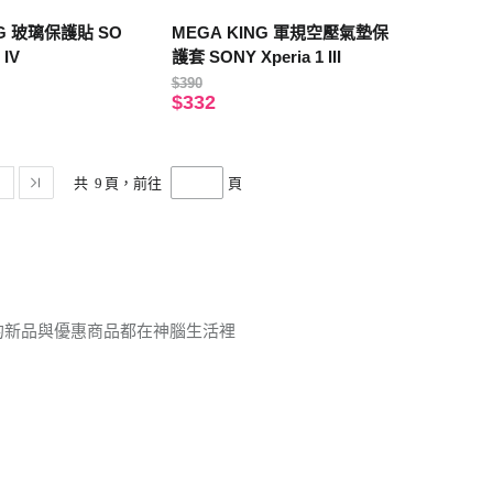
NG 玻璃保護貼 SO
MEGA KING 軍規空壓氣墊保
 IV
護套 SONY Xperia 1 III
$390
$332
共
9
頁，前往
頁
件的新品與優惠商品都在神腦生活裡