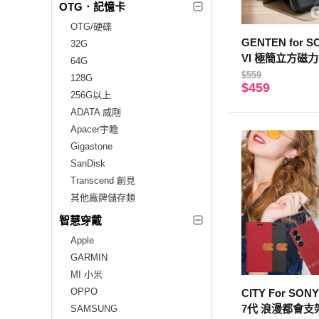
OTG．記憶卡
OTG/硬碟
GENTEN for SO
32G
VI 極簡立方磁
64G
$559
128G
$459
256G以上
ADATA 威剛
Apacer宇瞻
Gigastone
SanDisk
Transcend 創見
其他廠牌儲存類
智慧穿戴
Apple
GARMIN
MI 小米
OPPO
CITY For SONY 
7代 浪漫都會支
SAMSUNG