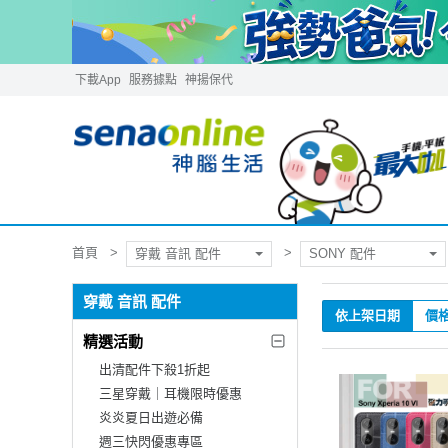
下載App
服務據點
神揚保代
首頁
穿戴 音訊 配件
SONY 配件
穿戴 音訊 配件
依上架日期
價
精選活動
出清配件下殺1折起
三星穿戴｜耳機限時優惠
炎炎夏日出遊必備
週三快閃優惠專區