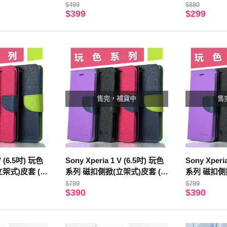
鋼化頂級玻璃
$499
$880
$399
$299
售完，補貨中
售
V (6.5吋) 玩色
Sony Xperia 1 V (6.5吋) 玩色
Sony Xperi
架式)皮套 (黑
系列 磁扣側掀(立架式)皮套 (桃
系列 磁扣側
色)
色)
$799
$799
$390
$390