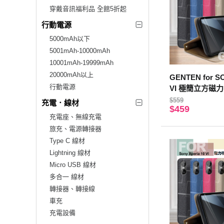
穿戴音訊福利品 全館5折起
行動電源
5000mAh以下
5001mAh-10000mAh
10001mAh-19999mAh
20000mAh以上
GENTEN for SO
行動電源
VI 極簡立方磁
$559
充電．線材
$459
充電座、無線充電
旅充、電源轉接器
Type C 線材
Lightning 線材
Micro USB 線材
多合一 線材
轉接器、轉接線
車充
充電設備