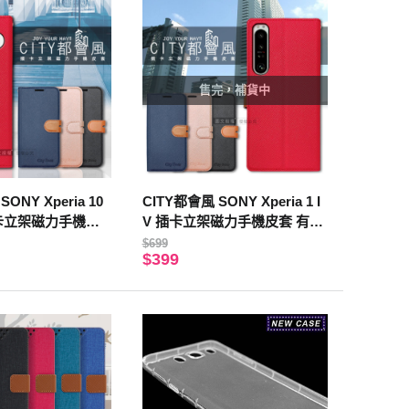
售完，補貨中
ONY Xperia 10
CITY都會風 SONY Xperia 1 I
 插卡立架磁力手機皮
V 插卡立架磁力手機皮套 有吊
(玫瑰金)
飾孔(瀟灑藍)
$699
$399