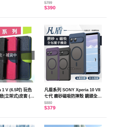
貼 保護貼(黑)
色)
$799
$390
完，補貨中
a 1 V (6.5吋) 玩色
凡盾系列 SONY Xperia 10 VII
掀(立架式)皮套 (桃
七代 磨砂磁吸防摔殼 鏡頭全包
覆 手機殼(典雅紫)
$880
$379