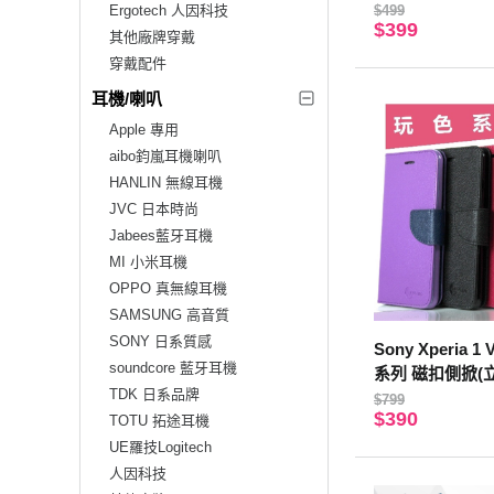
Ergotech 人因科技
$499
$399
其他廠牌穿戴
穿戴配件
耳機/喇叭
Apple 專用
aibo鈞嵐耳機喇叭
HANLIN 無線耳機
JVC 日本時尚
Jabees藍牙耳機
MI 小米耳機
OPPO 真無線耳機
SAMSUNG 高音質
SONY 日系質感
Sony Xperia 1 
soundcore 藍牙耳機
系列 磁扣側掀(立
TDK 日系品牌
色)
$799
$390
TOTU 拓途耳機
UE羅技Logitech
人因科技