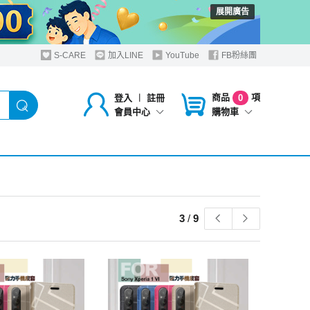
展開廣告
S-CARE
加入LINE
YouTube
FB粉絲團
商品
項
登入
︱
註冊
0
購物車
會員中心
3
/
9