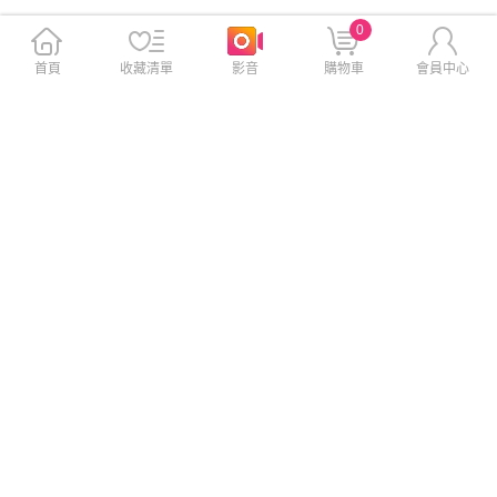
0
首頁
收藏清單
影音
購物車
會員中心
MEGA KING 三星 GalaxyZ Fo
MEGA KING 滿版玻璃保護貼
ld7 玻璃保護貼
SAMSUNG Galaxy A35 5G/A
55 5G
$500
$670
$590
$790
免運
免運