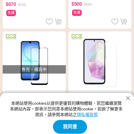
$500
$670
$590
$790
免運
免運
售完，補貨中
本網站使用cookies以提供更優質的購物體驗，若您繼續瀏覽
MEGA KING 玻璃保護貼 SAM
MEGA KING 三星 Galaxy A17
本網站內容，即表示您同意本網站使用cookie。如欲了解更多
SUNG Galaxy A35 5G/A55 5
/ A16 5G 滿版玻璃保護貼
資訊，請參閱本網站之
隱私權政策
G
$500
$670
$590
$790
我同意
免運
免運