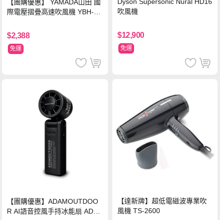
Dyson Supersonic Nural HD16
【團購優惠】 YAMADA山田 國
吹風機
際電壓摺疊高速吹風機 YBH-12
QN03G(S)
$12,900
$2,388
免運
免運
【達新牌】超低電磁波專業吹
【團購優惠】ADAMOUTDOO
風機 TS-2600
R AI語音控風手持冰能扇 ADFN