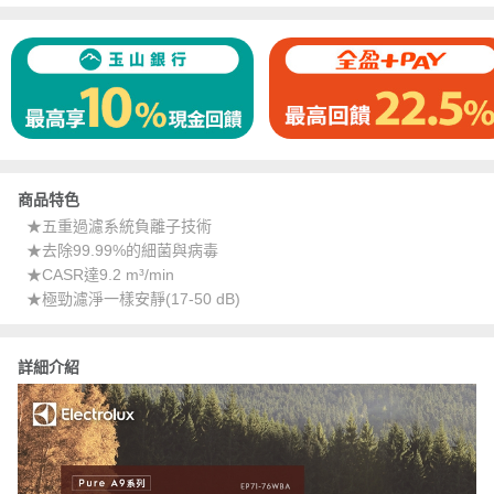
商品特色
★五重過濾系統負離子技術
★去除99.99%的細菌與病毒
★CASR達9.2 m³/min
★極勁濾淨一樣安靜(17-50 dB)
詳細介紹