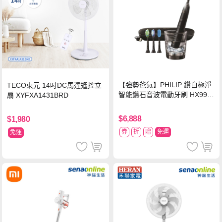
【強勢爸氣】PHILIP 鑽白極淨
TECO東元 14吋DC馬達遙控立
智能鑽石音波電動牙刷 HX992
扇 XYFXA1431BRD
4【贈亮白刷頭】
$6,888
$1,980
券
折
贈
免運
免運