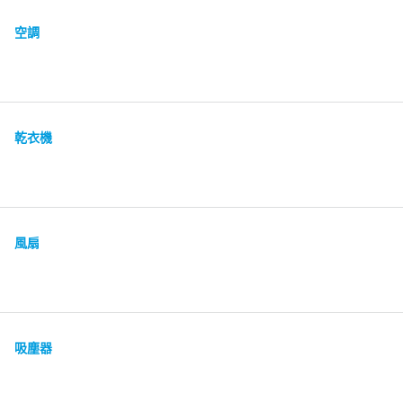
空調
乾衣機
風扇
吸塵器