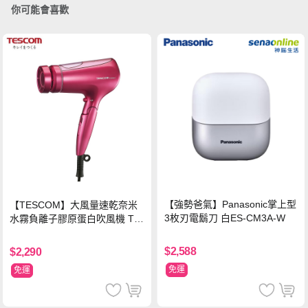
你可能會喜歡
【強勢爸氣】Panasonic掌上型
【TESCOM】大風量速乾奈米
3枚刃電鬍刀 白ES-CM3A-W
水霧負離子膠原蛋白吹風機 TC
D3000TW 桃紅色 TCD-3000T
W
$2,588
$2,290
免運
免運