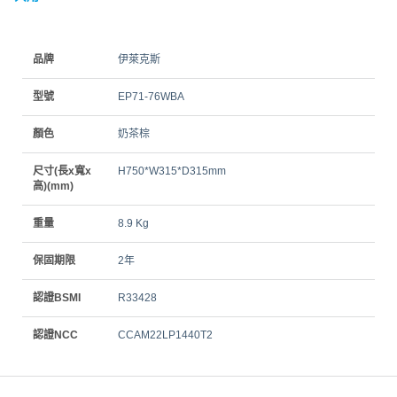
品牌
伊萊克斯
型號
EP71-76WBA
顏色
奶茶棕
尺寸(長x寬x
H750*W315*D315mm
高)(mm)
重量
8.9 Kg
保固期限
2年
認證BSMI
R33428
認證NCC
CCAM22LP1440T2