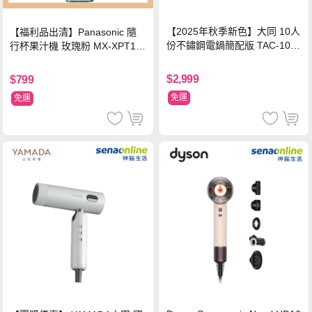
【2025年秋季新色】大同 10人
【福利品出清】Panasonic 隨
份不鏽鋼電鍋簡配版 TAC-10L-
行杯果汁機 玫瑰粉 MX-XPT10
MCRL 莓果紅
3-P
$2,999
$799
免運
免運