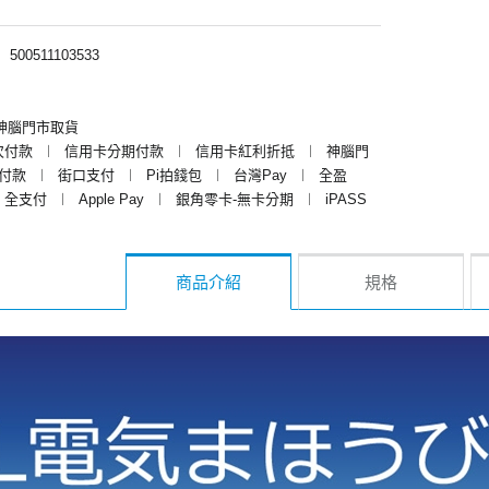
︱
500511103533
神腦門市取貨
次付款
︱
信用卡分期付款
︱
信用卡紅利折抵
︱
神腦門
y付款
︱
街口支付
︱
Pi拍錢包
︱
台灣Pay
︱
全盈
全支付
︱
Apple Pay
︱
銀角零卡-無卡分期
︱
iPASS
商品介紹
規格