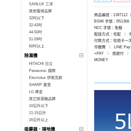
SANLUX 三洋
其他電視品牌
商品編號：1397112
32吋以下
BSMI 字號：R51366
32-43吋
NCC 字號：免驗
44-50吋
配送方式：宅配
︱
51-59吋
付款方式：信用卡一
60吋以上
市繳費
︱
LINE Pa
+PAY
︱
悠遊付
︱
除濕機
MONEY
HITACHI 日立
Panasonic 國際
Electrolux 伊萊克斯
SHARP 夏普
LG 樂金
其它除濕機品牌
10公升以下
11-15公升
16公升以上
吸塵器．掃地機