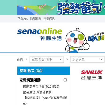
下載App
服務據點
神揚保代
首頁
家電 影音 清淨
廚房家電
家電 影音 清淨
家電精選活動
國際夏日有禮賞(4/10-8/19)
酷暑激省 冷氣狂歡購
【限時瘋搶】Dyson造型家電6折
up