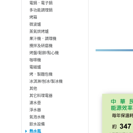
電鍋．電子鍋
多功能調理鍋
烤箱
微波爐
蒸氣烘烤爐
果汁機．調理機
攪拌及研磨機
烤盤/鬆餅/點心機
咖啡機
電磁爐
烤．製麵包機
冰淇淋/刨冰/製冰機
其他
其它料理電器
濾水壺
淨水器
氣泡水機
飲水設備
熱水瓶