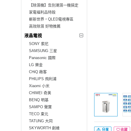
【除濕機】告別潮濕一機搞定
家電福利品特殺
嶄新世界，QLED電視專區
高效除濕 好物推薦
液晶電視
SONY 索尼
SAMSUNG 三星
Panasonic 國際
LG 樂金
CHiQ 啟客
PHILIPS 飛利浦
Xiaomi 小米
CHIMEI 奇美
BENQ 明基
SAMPO 聲寶
TECO 東元
TATUNG 大同
SKYWORTH 創維
分享
收藏