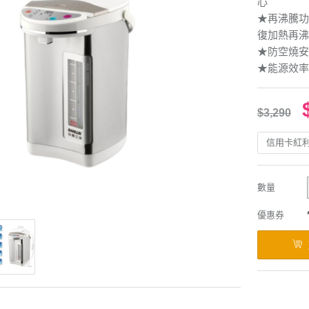
心
★再沸騰功
復加熱再沸
★防空燒安
★能源效率
$3,290
信用卡紅
數量
優惠券