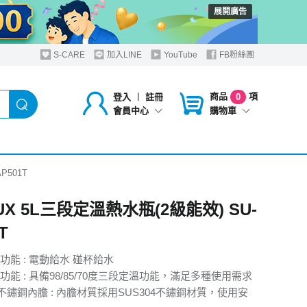
展開廣告
S-CARE
加入LINE
YouTube
FB粉絲團
商品
項
登入
︱
註冊
0
購物車
會員中心
P501T
UX 5L三段定溫熱水瓶(2級能效) SU-
T
功能 : 電動給水 碰杯給水
能 : 具備98/85/70度三段定溫功能，滿足多種使用需求
4不鏽鋼內膽 : 內膽材質採用SUS304不鏽鋼材質，使用安