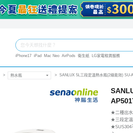
iPhone17
iPad
Mac Neo
AirPods
衛生紙
LG家電租賃服務
SANLUX 5L三段定溫熱水瓶(2級能效) SU-A
熱水瓶
SANL
AP501
★二種出水
★三段定溫功
★SUS30