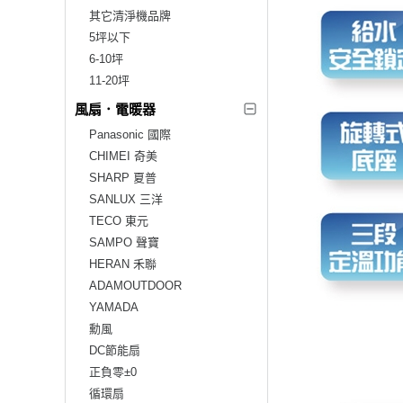
其它清淨機品牌
5坪以下
6-10坪
11-20坪
風扇．電暖器
Panasonic 國際
CHIMEI 奇美
SHARP 夏普
SANLUX 三洋
TECO 東元
SAMPO 聲寶
HERAN 禾聯
ADAMOUTDOOR
YAMADA
勳風
DC節能扇
正負零±0
循環扇