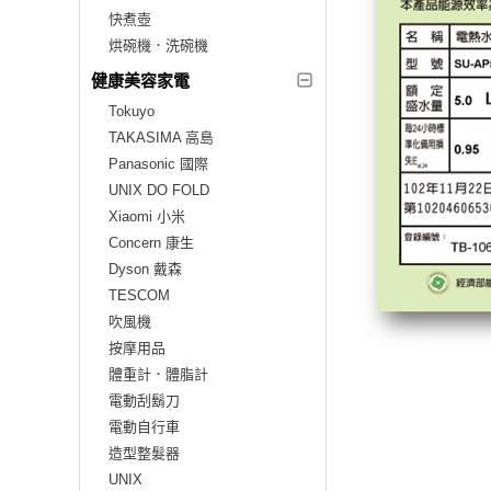
快煮壺
烘碗機．洗碗機
健康美容家電
Tokuyo
TAKASIMA 高島
Panasonic 國際
UNIX DO FOLD
Xiaomi 小米
Concern 康生
Dyson 戴森
TESCOM
吹風機
按摩用品
體重計．體脂計
電動刮鬍刀
電動自行車
造型整髮器
UNIX