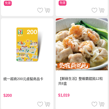
免運
免運
【鮮綠生活】整蝦霸餛飩12粒
統一超商200元虛擬商品卡
共8盒
$1,019
$200