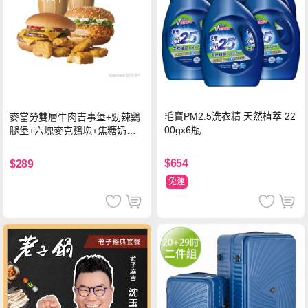
毛寶PM2.5洗衣精 天然植萃 22
麥當勞雙層牛肉吉事堡+勁辣鷄
00gx6瓶
腿堡+六塊麥克鷄塊+焦糖奶茶
(冰)*2 好禮即享券
$654
$289
免運