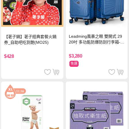
Leadming風暴之眼 雙開式 29
【荖子鍋】荖子經典套餐火鍋
20吋 多功能防爆防刮行李箱-海
券_自助吧吃到飽(MO25)
軍藍
$3,280
$428
免運