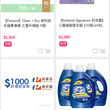
【Kirkland Signature 科克蘭】
【Parasol】Clear + Dry 新科技
三層抽取衛生紙 120張x24包x2
水凝果凍褲-工藝升級版 5號/XL
串
超值禮盒組 (96片)
$1,090
$1,500
免運
免運