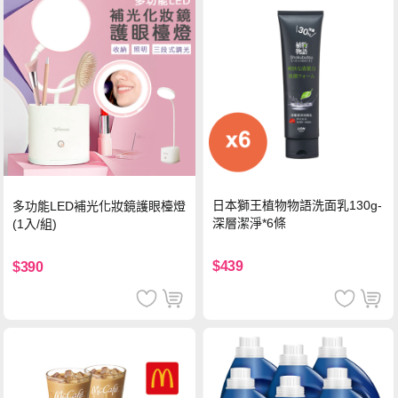
日本獅王植物物語洗面乳130g-
多功能LED補光化妝鏡護眼檯燈
深層潔淨*6條
(1入/組)
$439
$390