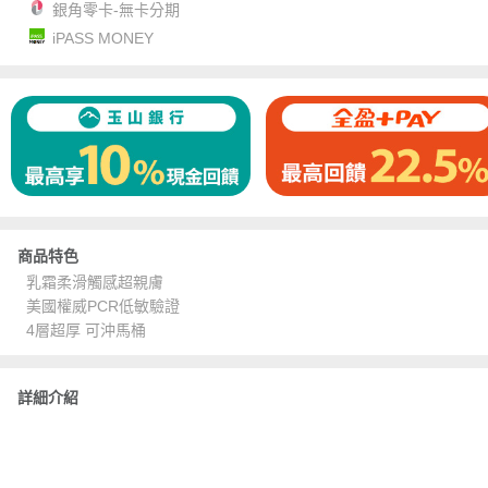
銀角零卡-無卡分期
iPASS MONEY
商品特色
乳霜柔滑觸感超親膚
美國權威PCR低敏驗證
4層超厚 可沖馬桶
詳細介紹