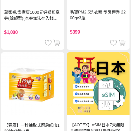
毛寶PM2.5洗衣精 制臭極淨 22
萬家福/樂家康1000元好禮即享
00gx3瓶
券(餘額型)(本券無法存入錢包
中使用)
$399
$1,000
【AOTEX】eSIM日本7天無限
【春風】一秒抽取式廚房紙巾1
高速網路吃到飽兌換券(MO)