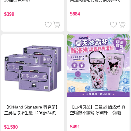
20抽x3包x4串
$684
$399
【百科良品】三麗鷗 酷洛米 真
【Kirkland Signature 科克蘭】
空斷熱不鏽鋼 冰霸杯 巨無霸鋼
三層抽取衛生紙 120張x24包x3
杯 保冰保溫飲料杯 隨行杯 900
串/箱
ml-信封款(贈手提杯套)
$491
$1,580