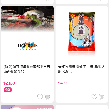
美雅宜蘭餅 優質牛舌餅-蜂蜜芝
(新卷)漢來海港餐廳南部平日自
麻 x15包
助晚餐餐券2張
$439
$2,168
免運