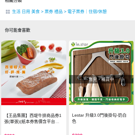
相關分類
生活 日用 美食
>
票券 禮品
>
電子票券｜住宿/休憩
你可能會喜歡
售完，補貨中
Lestar 升級3.0門後掛勾-奶白
【王品集團】西堤牛排商品券1
色
張(單張)(紙本券售價含平台物
流處理費用)