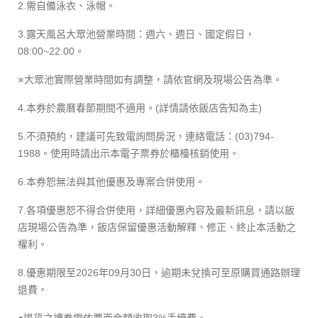
2.需自備泳衣、泳帽。
3.露天風呂大眾池營業時間：週六、週日、國定假日，
08:00~22:00。
※大眾池實際營業時間如有調整，請依官網及現場公告為準。
4.本券於農曆春節期間不適用。(詳情請依飯店告知為主)
5.不須預約，建議可先致電詢問房況，連絡電話：(03)794-
1988。使用時請出示本電子票券於櫃檯核銷使用。
6.本券恕無法與其他優惠及專案合併使用。
7.各項優惠恕不得合併使用，詳細優惠內容及最新訊息，請以飯
店現場公告為準，飯店保留優惠活動解釋、修正、終止本活動之
權利。
8.優惠期限至2026年09月30日，逾期未兌換可至原購買通路辦理
退費。
●退貨之禮券需依票面金額收取3%手續費。