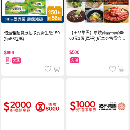
【王品集團】原燒商品卡面額5
倍潔雅超質感抽取式衛生紙150
00元1張(單張)(紙本券售價含平
抽x56包/箱
台物流處理費用)
$500
$699
免運
折
免運