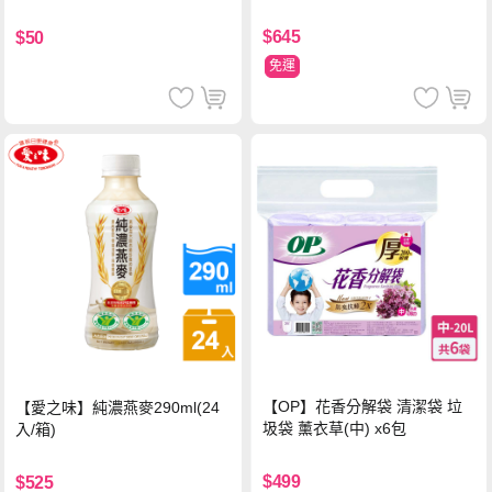
$645
$50
免運
【OP】花香分解袋 清潔袋 垃
【愛之味】純濃燕麥290ml(24
圾袋 薰衣草(中) x6包
入/箱)
$499
$525