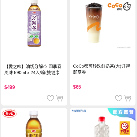
CoCo都可珍珠鮮奶茶(大)好禮
【愛之味】油切分解茶-四季春
即享券
風味 590ml x 24入/箱(雙健康認
證四季春茶)
$65
$499