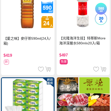
【光隆海洋生技】特蒂斯More
【愛之味】麥仔茶590ml(24入/
海洋深層水580mlx20入/箱
箱)
$497
$419
免運
折
售完，補貨中