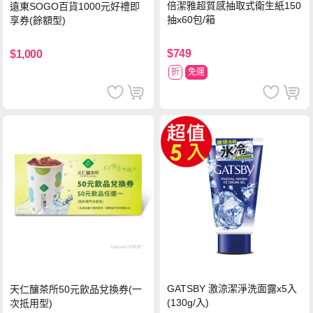
倍潔雅超質感抽取式衛生紙150
遠東SOGO百貨1000元好禮即
抽x60包/箱
享券(餘額型)
$749
$1,000
折
免運
GATSBY 激涼潔淨洗面露x5入
天仁釀茶所50元飲品兌換券(一
(130g/入)
次抵用型)