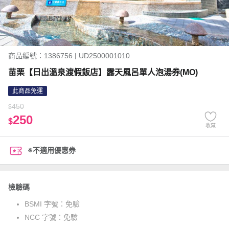
商品編號：1386756 | UD2500001010
苗栗【日出溫泉渡假飯店】露天風呂單人泡湯券(MO)
此商品免運
450
$
250
$
收藏
※不適用優惠券
檢驗碼
BSMI 字號：
免驗
NCC 字號：
免驗