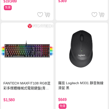
$369
$19,989
免運
羅技 Logitech M331 靜音無線
FANTECH MAXFIT108 RGB混
滑鼠 黑
彩多媒體機械式電競鍵盤(青軸)
有線鍵盤(中文版)
$649
$1,580
免運