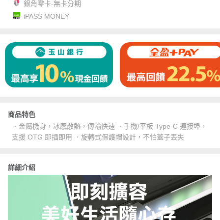
銀角零卡-無卡分期
iPASS MONEY
商品特色
．金屬機身，冰感散熱，傳輸快速 ．手機/平板 Type-C 連接埠，
支援 OTG 即插即用 ．旋轉式保護帽設計，不怕蓋子丟失
詳細介紹