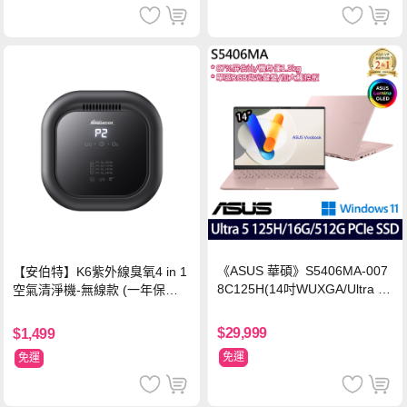
《ASUS 華碩》S5406MA-007
【安伯特】K6紫外線臭氧4 in 1
8C125H(14吋WUXGA/Ultra 5
空氣清淨機-無線款 (一年保固)
125H/16G/512G PCIe SSD/Wi
車用空氣清淨機 紫外線抑菌 負
n11/二年保)
離子淨化
$29,999
$1,499
免運
免運