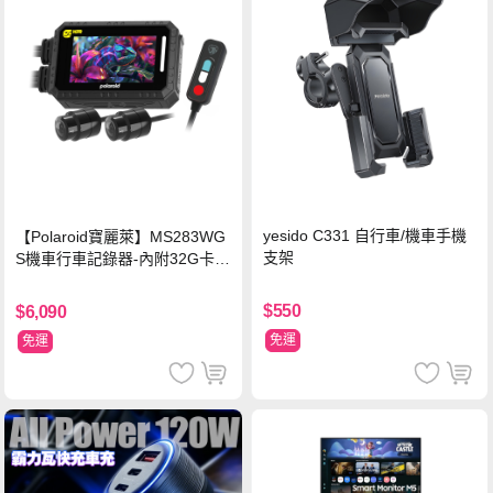
yesido C331 自行車/機車手機
【Polaroid寶麗萊】MS283WG
支架
S機車行車記錄器-內附32G卡
(MS279WG升級款 新小蜂鷹)
$550
$6,090
免運
免運