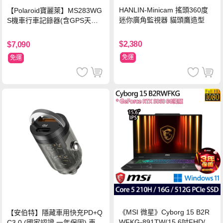
HANLIN-Minicam 搖頭360度
【Polaroid寶麗萊】MS283WG
迷你廣角監視器 貓頭鷹造型
S機車行車記錄器(含GPS天線)-
內附32G卡 (MS279WG升級款
新小蜂鷹)
$2,380
$7,090
免運
免運
《MSI 微星》Cyborg 15 B2R
【安伯特】隱藏車用快充PD+Q
WFKG-891TW(15.6吋FHD/Co
C3.0 (國家認證 一年保固) 車充