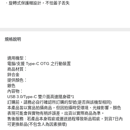
．旋轉式保護帽設計，不怕蓋子丟失
規格說明
適用機型：
電腦/支援 Type-C OTG 之行動裝置
商品材質：
鋅合金
提供顏色：
銀色
內容物：
USB 3.0/Type-C 雙介面高速隨身碟*1
訂購前，請務必自行確認所訂購的型號(是否與該機型相同)
本產品皆以實品拍攝商品，但因拍攝時受環境、光線影響，顏色
表現可能會與實物有稍許誤差，出貨以實際商品為準。
售後服務 : 若產品本身瑕疵或運送過程導致新品瑕疵，到貨7日內
可更換新品(不包含人為因素損壞)