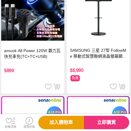
SAMSUNG 三星 27型 FollowM
amuok All Power 120W 霸力瓦
e 移動式智慧聯網液晶螢幕顯示
快充車充(TC+TC+USB)
器組 M5 黑
$8,990
$890
免運
加入購物車
立即購買
收藏清單
瀏覽紀錄