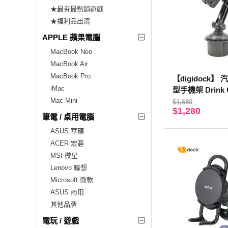
★最夯最熱銷遊戲
★福利品出清
APPLE 蘋果電腦
MacBook Neo
MacBook Air
MacBook Pro
【digidock
iMac
型手機架 Drink C
Mac Mini
支架 固定架 GPS 
$1,680
$1,280
(CR-3200)
筆電 / 桌用電腦
ASUS 華碩
ACER 宏碁
MSI 微星
Lenovo 聯想
Microsoft 微軟
ASUS 商用
其他品牌
電玩 / 遊戲