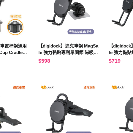
】 汽車置杯架通用
【digidock】迪克車架 MagSa
【digidoc
up Cradle
fe 強力黏貼專利單関節 磁吸手
fe 強力黏
CAR Holder
機架 儀錶板/汽車/支架 固定架
機架 儀錶板
$598
$719
導航 GPS(MSC-ST10S)
導航 GPS(M