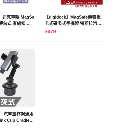
k】迪克車架 MagSa
【digidock】MagSafe儀表板
旋轉勾式 有線扣 磁
卡式磁吸式手機架 特斯拉汽車
氣出風口夾/汽車/
車架 支架 固定架 導航架 GPS
$679
導航 GPS(MSC-A
(MSC3-T3Y1)
ck】 汽車置杯架通用
k Cup Cradle
PS CAR Holder