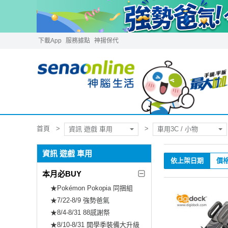
下載App
服務據點
神揚保代
首頁
資訊 遊戲 車用
車用3C / 小物
資訊 遊戲 車用
依上架日期
價
本月必BUY
★Pokémon Pokopia 同捆組
★7/22-8/9 強勢爸氣
★8/4-8/31 88感謝祭
★8/10-8/31 開學季裝備大升級