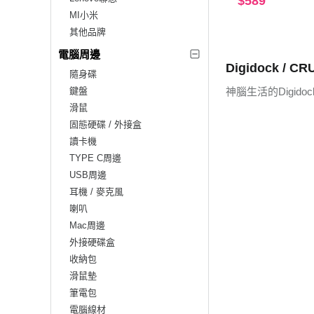
$589
S (DG2AV-10P)
MI小米
其他品牌
電腦周邊
Digidock / CR
隨身碟
鍵盤
神腦生活的Digid
滑鼠
固態硬碟 / 外接盒
讀卡機
TYPE C周邊
USB周邊
耳機 / 麥克風
喇叭
Mac周邊
外接硬碟盒
收納包
滑鼠墊
筆電包
電腦線材