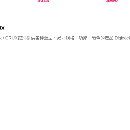
$618
$990
車/支架 GPS (DG2CD-03)
(CR-3201)
UX
ock / CRUX館別提供各種類型、尺寸規格、功能、顏色的產品,Digid