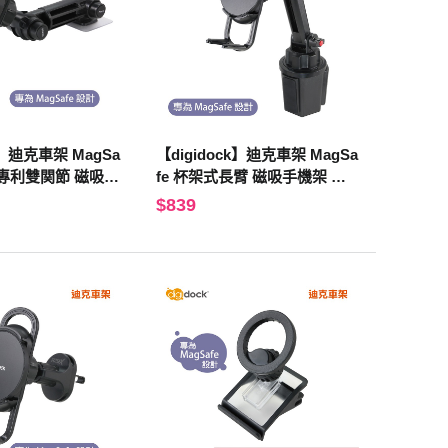
k】迪克車架 MagSa
【digidock】迪克車架 MagSa
貼專利雙関節 磁吸手
fe 杯架式長臂 磁吸手機架 杯
/汽車/支架 固定架
架/汽車/支架 固定架 導航 GPS
$839
SC-ST10L)
(MSC-DH01)