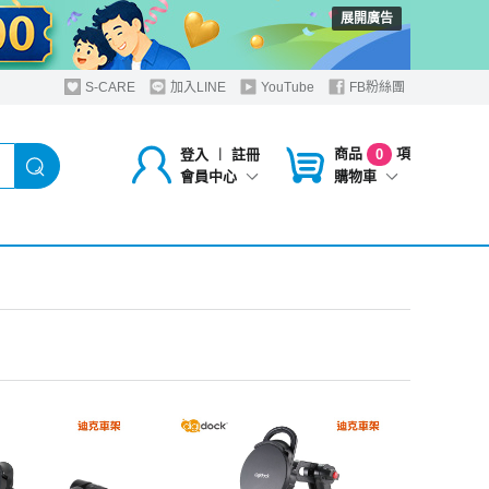
展開廣告
S-CARE
加入LINE
YouTube
FB粉絲團
商品
項
登入
︱
註冊
0
購物車
會員中心