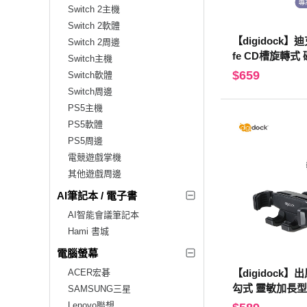
Switch 2主機
Switch 2軟體
【digidock】
Switch 2周邊
fe CD槽旋轉式
Switch主機
D槽 /汽車/支架
$659
Switch軟體
PS(MSC-CD04)
Switch周邊
PS5主機
PS5軟體
PS5周邊
電競遊戲掌機
其他遊戲周邊
AI筆記本 / 電子書
AI智能會議筆記本
Hami 書城
電腦螢幕
ACER宏碁
【digidock
勾式 靈敏加長型
SAMSUNG三星
車車架 支架 固定
Lenovo聯想