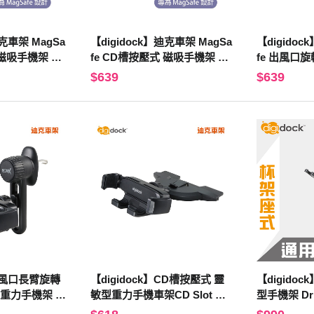
迪克車架 MagSa
【digidock】迪克車架 MagSa
【digidoc
 磁吸手機架 C
fe CD槽按壓式 磁吸手機架 C
fe 出風口
 固定架 導航 G
D槽 /汽車/支架 固定架 導航 G
吸手機架 冷
$639
$639
PS(MSC-CD03)
支架 固定架 
V09)
】出風口長臂旋轉
【digidock】CD槽按壓式 靈
【digido
重力手機架 汽
敏型重力手機車架CD Slot Ma
型手機架 Drin
架 導航架 GP
gnetic Cradle CD槽手機架/汽
支架 固定架 G