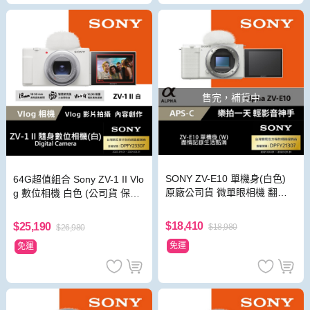
售完，補貨中
SONY ZV-E10 單機身(白色)
64G超值組合 Sony ZV-1 II Vlo
原廠公司貨 微單眼相機 翻轉
g 數位相機 白色 (公司貨 保固
觸控螢幕 Vlogger機皇
18+6個月)
$18,410
$25,190
$18,980
$26,980
免運
免運