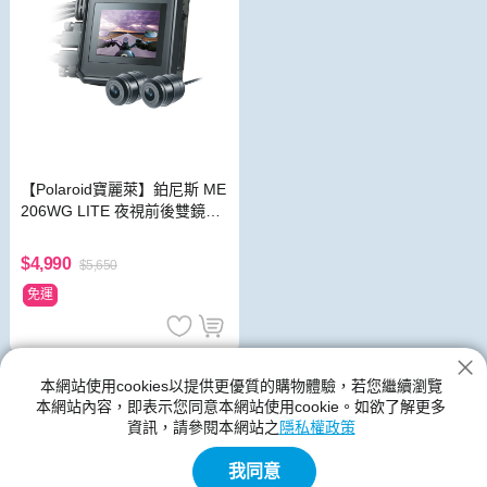
【Polaroid寶麗萊】鉑尼斯 ME
206WG LITE 夜視前後雙鏡頭
機車行車記錄器-內附32G卡
$4,990
$5,650
免運
寶麗萊
本網站使用cookies以提供更優質的購物體驗，若您繼續瀏覽
本網站內容，即表示您同意本網站使用cookie。如欲了解更多
神腦生活的寶麗萊館別提供各種類型、尺寸規格、功能、顏色的產
資訊，請參閱本網站之
隱私權政策
品,寶麗萊的新品與優惠商品都在神腦生活裡
我同意