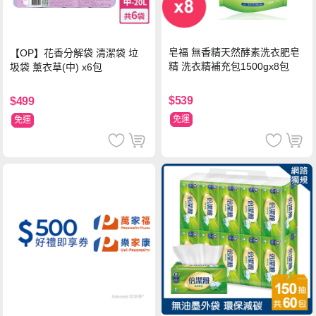
皂福 無香精天然酵素洗衣肥皂
【OP】花香分解袋 清潔袋 垃
精 洗衣精補充包1500gx8包
圾袋 薰衣草(中) x6包
$539
$499
免運
免運