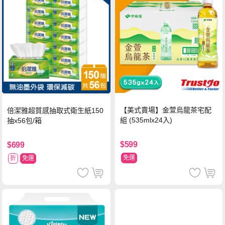
【美式賣場】金萱烏龍茶宅配
倍潔雅超質感抽取式衛生紙150
組 (535mlx24入)
抽x56包/箱
$599
$699
免運
折
免運