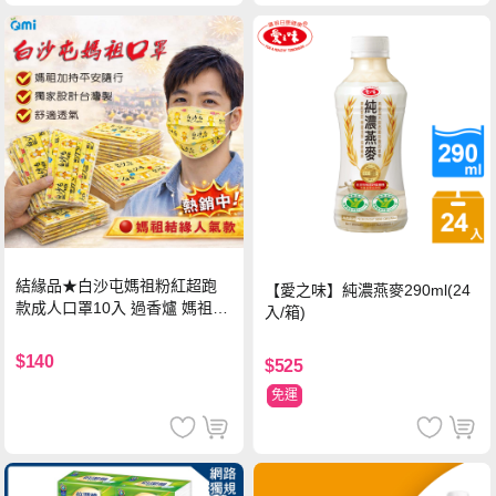
結緣品★白沙屯媽祖粉紅超跑
【愛之味】純濃燕麥290ml(24
款成人口罩10入 過香爐 媽祖加
入/箱)
持
$140
$525
免運