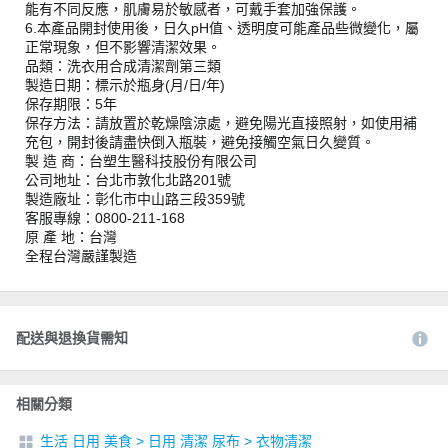
能有不同反應，肌膚易於敏感者，可戴手套加強保護。
6.本產品開封使用後，日久pH值、透明度可能產品些微變化，屬
正常現象，但不影響清潔效果。
品類：洗衣用合成清潔劑第三類
製造日期：標示於瓶身(月/日/年)
保存期限：5年
保存方法：請放置於乾燥陰涼處，避免陽光直接照射，如使用補
充包，開封後請盡快倒入瓶裝，避免接觸空氣日久變質。
製 造 商：台塑生醫科技股份有限公司
公司地址：台北市敦化北路201號
製造廠址：彰化市中山路三段359號
客服專線：0800-211-168
原 產 地：台灣
全程台灣嚴謹製造
配送與退換貨需知
相關分類
生活 日用 美食
>
日用 清潔 尿布
>
衣物清潔