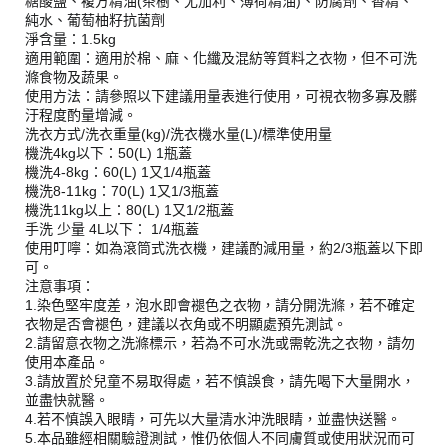
糖酸鹽、複方精油(茶樹、尤加利、薄荷精油)、防腐劑、香精、
純水、葡萄柚籽抗菌劑
淨含量：1.5kg
適用範圍：適用於棉、麻、化纖及混紡等質料之衣物，但不可洗
滌食物及蔬果。
使用方法：請參照以下建議用量表進行使用，可視衣物多寡及髒
汙程度酌量增減。
洗衣方式/洗衣重量(kg)/洗衣機水量(L)/標準使用量
機洗4kg以下：50(L) 1瓶蓋
機洗4-8kg：60(L) 1又1/4瓶蓋
機洗8-11kg：70(L) 1又1/3瓶蓋
機洗11kg以上：80(L) 1又1/2瓶蓋
手洗 少量 4L以下： 1/4瓶蓋
使用叮嚀：如為滾筒式洗衣機，建議酌減用量，約2/3瓶蓋以下即
可。
注意事項：
1.染色堅牢度差，泡水即會褪色之衣物，請分開洗滌，若不確定
衣物是否會褪色，建議以衣角或不明顯處預先測試。
2.請留意衣物之洗滌標示，若為不可水洗或需乾洗之衣物，請勿
使用本產品。
3.請放置於兒童不易取得處，若不慎誤食，請先喝下大量開水，
並盡快就醫。
4.若不慎誤入眼睛，可先以大量清水沖洗眼睛，並盡快送醫。
5.本品雖經相關驗證測試，惟仍依個人不同膚質或使用狀況而可