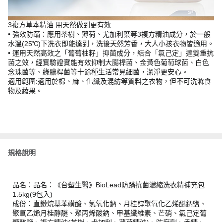
3複方草本精油 用天然做到更有效
• 強效防蹣：應用茶樹、薄荷、尤加利葉等3複方精油成分，於一般
水溫(25℃)下洗衣即能達到，洗後天然芳香，大人小孩衣物皆適用。
• 運用天然高效之「葡萄柚籽」抑菌成分，結合「氯己定」達雙重抗
菌之效，經實驗證實能有效抑制大腸桿菌、金黃色葡萄球菌、白色
念珠菌等、綠膿桿菌等十餘種生活常見細菌，潔淨更安心。
適用範圍:適用於棉、麻、化纖及混紡等質料之衣物，但不可洗滌食
物及蔬果。
規格說明
品名：品名：《台塑生醫》BioLead防蹣抗菌濃縮洗衣精補充包
1.5kg(9包入)
成份：直鏈烷基苯磺酸、氫氧化鈉、月桂醇聚氧化乙烯醚鈉鹽、
聚氧乙烯月桂醇醚、聚丙烯酸鈉、甲基纖維素、芒硝、氯己定葡