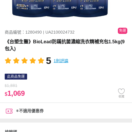
免運
商品編號：1280490 | UA2100024732
《台塑生醫》BioLead防蹣抗菌濃縮洗衣精補充包1.5kg(9
包入)
5
1則評論
此商品免運
1,881
$
1,069
$
收藏
※不適用優惠券