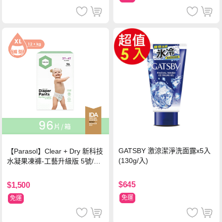
GATSBY 激涼潔淨洗面露x5入
【Parasol】Clear + Dry 新科技
(130g/入)
水凝果凍褲-工藝升級版 5號/XL
超值禮盒組 (96片)
$645
$1,500
免運
免運