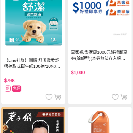
萬家福/樂家康1000元好禮即享
券(餘額型)(本券無法存入錢包
【Line社群】團購 舒潔雲柔舒
中使用)
適抽取式衛生紙100抽*10包/6
串*箱
$1,000
$798
贈
免運