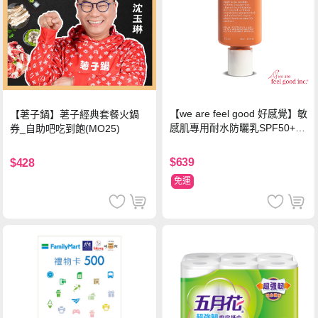
【we are feel good 好感覺】敏
【荖子鍋】荖子經典套餐火鍋
感肌專用耐水防曬乳SPF50+ 7
券_自助吧吃到飽(MO25)
5ml/瓶 X1瓶
$639
$428
免運