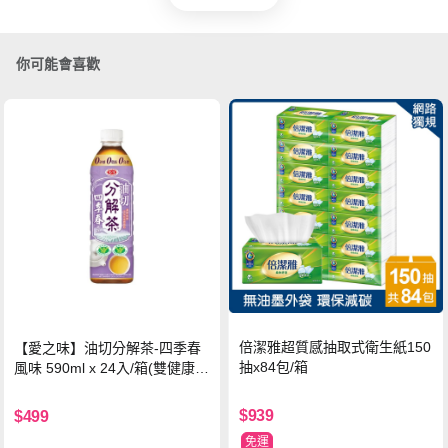
你可能會喜歡
倍潔雅超質感抽取式衛生紙150
【愛之味】油切分解茶-四季春
抽x84包/箱
風味 590ml x 24入/箱(雙健康認
證四季春茶)
$939
$499
免運