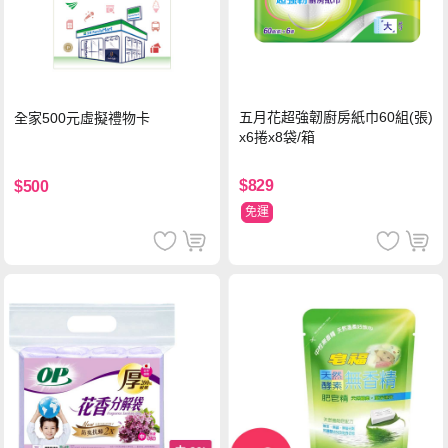
五月花超強韌廚房紙巾60組(張)
全家500元虛擬禮物卡
x6捲x8袋/箱
$829
$500
免運