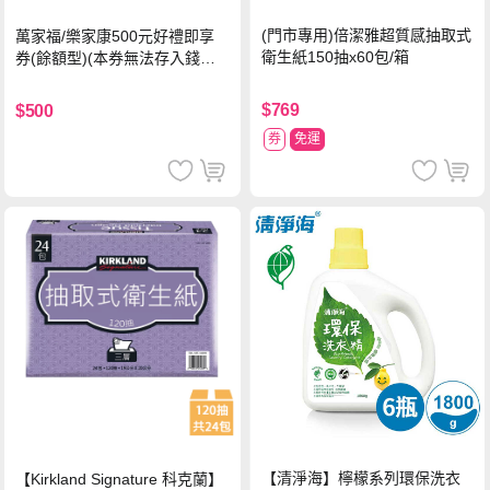
(門市專用)倍潔雅超質感抽取式
萬家福/樂家康500元好禮即享
衛生紙150抽x60包/箱
券(餘額型)(本券無法存入錢包
中使用)
$769
$500
券
免運
【清淨海】檸檬系列環保洗衣
【Kirkland Signature 科克蘭】