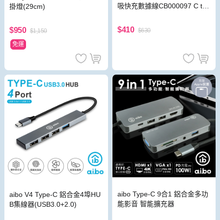
吸快充數據線CB000097 C to
掛燈(29cm)
C 1m
$410
$950
$630
$1,150
免運
aibo Type-C 9合1 鋁合金多功
aibo V4 Type-C 鋁合金4埠HU
能影音 智能擴充器
B集線器(USB3.0+2.0)