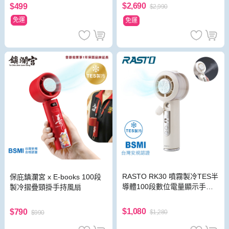
$2,690
$499
$2,990
免運
免運
RASTO RK30 噴霧製冷TES半
保庇鎮瀾宮 x E-books 100段
導體100段數位電量顯示手持
製冷摺疊頸掛手持風扇
風扇
$1,080
$790
$1,280
$990