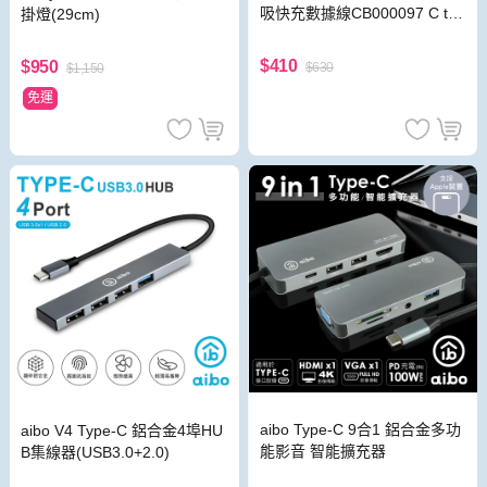
吸快充數據線CB000097 C to
掛燈(29cm)
C 1m
$410
$950
$630
$1,150
免運
aibo Type-C 9合1 鋁合金多功
aibo V4 Type-C 鋁合金4埠HU
能影音 智能擴充器
B集線器(USB3.0+2.0)