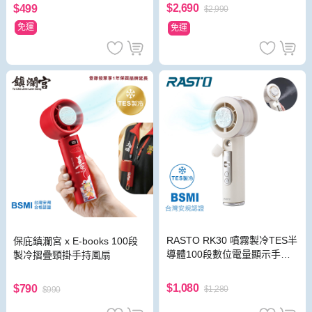
$2,690
$499
$2,990
免運
免運
RASTO RK30 噴霧製冷TES半
保庇鎮瀾宮 x E-books 100段
導體100段數位電量顯示手持
製冷摺疊頸掛手持風扇
風扇
$1,080
$790
$1,280
$990