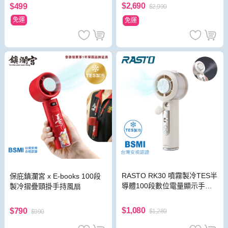
$2,690
$499
$2,990
免運
免運
RASTO RK30 噴霧製冷TES半
保庇鎮瀾宮 x E-books 100段
導體100段數位電量顯示手持
製冷摺疊頸掛手持風扇
風扇
$1,080
$790
$1,280
$990