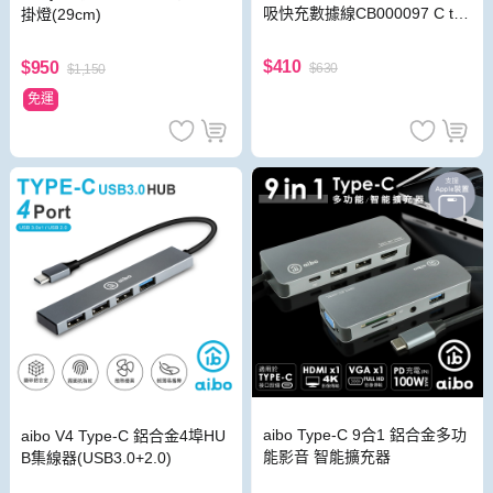
吸快充數據線CB000097 C to
掛燈(29cm)
C 1m
$410
$950
$630
$1,150
免運
aibo Type-C 9合1 鋁合金多功
aibo V4 Type-C 鋁合金4埠HU
能影音 智能擴充器
B集線器(USB3.0+2.0)