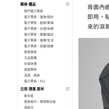
票券 禮品
熱門電子票券
電子票券｜速食/飲料
電子票券｜超商/賣場
電子票券｜住宿/休憩
電子票券｜餐廳/飯店
電子票券｜娛樂/生活
電子票券｜保養/按摩
美食餐券
王品集團
住宿休憩
旅遊票券
泡湯．美容
電子票券｜ALL
日用 清潔 尿布
衛生紙
廚房紙巾｜捲筒衛生紙
濕紙巾