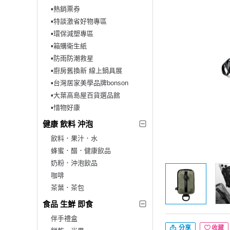
▪︎熱銷票券
▪︎特談激省好物專區
▪︎環保減塑專區
▪︎箱購衛生紙
▪︎防雨防潮救星
▪︎廚房舊換新 線上鍋具展
▪︎台灣居家美學品牌bonson
▪︎大葉高島屋百貨選品館
▪︎惜物好康
健康 飲料 沖泡
飲料．果汁．水
蜂蜜．醋．健康飲品
奶粉．沖泡飲品
咖啡
茶葉．茶包
食品 生鮮 即食
伴手禮盒
分享
收藏