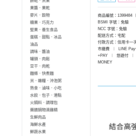
餅乾．米果
果醬．果乾
麥片．穀物
商品編號：1399484
BSMI 字號：免驗
糖果．巧克力
NCC 字號：免驗
堅果．養生食品
配送方式：宅配
蛋糕．甜點．冰品
付款方式：信用卡一
油品
市繳費
︱
LINE Pa
調味．醬油
+PAY
︱
悠遊付
︱
罐頭．肉鬆
MONEY
豆干．肉乾
麵條．快煮麵
米．雜糧．沖泡粥
熟食．滷味．小吃
水餃．包子．港點
火鍋料．調理包
藥膳鍋物滴雞精
生鮮肉品
海鮮水產
鮮蔬水果