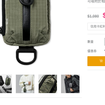
可吸附於相
$1,080
信用卡紅
數量
優惠券