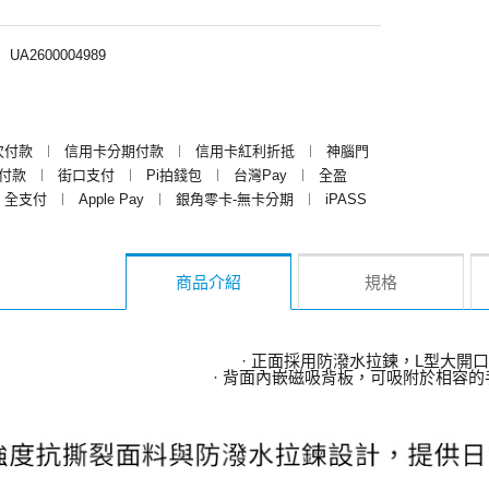
︱
UA2600004989
次付款
︱
信用卡分期付款
︱
信用卡紅利折抵
︱
神腦門
y付款
︱
街口支付
︱
Pi拍錢包
︱
台灣Pay
︱
全盈
全支付
︱
Apple Pay
︱
銀角零卡-無卡分期
︱
iPASS
商品介紹
規格
· 正面採用防潑水拉鍊，L型大開
· 背面內嵌磁吸背板，可吸附於相容的