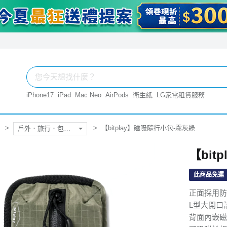
iPhone17
iPad
Mac Neo
AirPods
衛生紙
LG家電租賃服務
【bitplay】磁吸隨行小包-霧灰綠
戶外．旅行．包．袋
【bit
此商品免運
正面採用防
L型大開口
背面內嵌磁