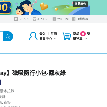
展開廣告
S-CARE
加入LINE
YouTube
FB粉絲團
商品
項
登入
︱
註冊
0
購物車
會員中心
play】磁吸隨行小包-霧灰綠
潑水拉鍊
設計
吸背板