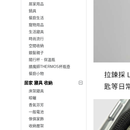
居家用品
鍋具
餐廚生活
寵物用品
生活寢具
時尚流行
空間收納
銀髮親子
隨行杯．保溫瓶
膳魔師THERMOS杯瓶壺
餐廚小物
居家 寢具 收納
床架寢具
晾曬
香氣芬芳
一般電池
傢俱家飾
收納層架