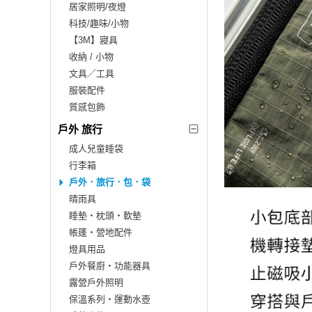
居家照明/夜燈
科技/趣味/小物
【3M】寢具
收納 / 小物
文具／工具
服裝配件
質感包飾
戶外 旅行
成人兒童睡袋
行李箱
戶外．旅行．包．袋
晴雨具
睡墊‧枕頭‧軟墊
帳篷‧營地配件
燈具用品
戶外餐廚‧功能器具
露營戶外照明
保溫系列‧運動水壺