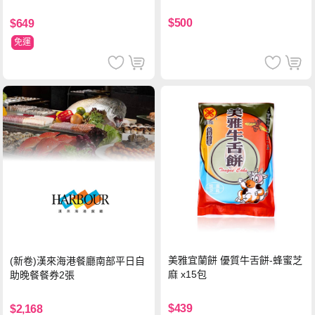
$500
$649
免運
美雅宜蘭餅 優質牛舌餅-蜂蜜芝
(新卷)漢來海港餐廳南部平日自
麻 x15包
助晚餐餐券2張
$439
$2,168