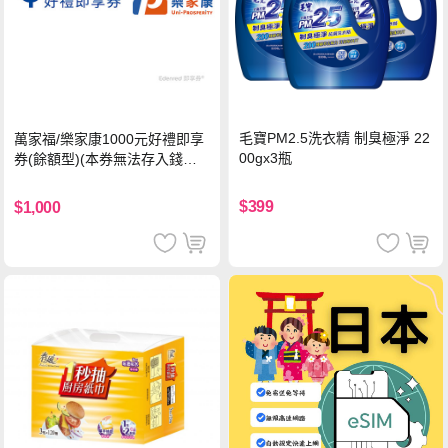
毛寶PM2.5洗衣精 制臭極淨 22
萬家福/樂家康1000元好禮即享
00gx3瓶
券(餘額型)(本券無法存入錢包
中使用)
$399
$1,000