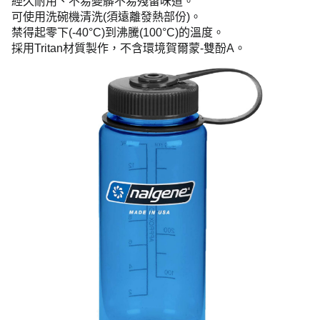
經久耐用、不易變髒不易殘留味道。
可使用洗碗機清洗(須遠離發熱部份)。
禁得起零下(-40°C)到沸騰(100°C)的溫度。
採用Tritan材質製作，不含環境賀爾蒙-雙酚A。