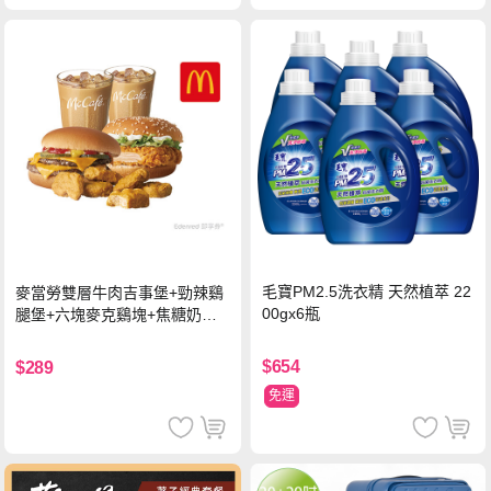
毛寶PM2.5洗衣精 天然植萃 22
麥當勞雙層牛肉吉事堡+勁辣鷄
00gx6瓶
腿堡+六塊麥克鷄塊+焦糖奶茶
(冰)*2 好禮即享券
$654
$289
免運