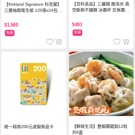
【百科良品】三麗鷗 酷洛米 真
【Kirkland Signature 科克蘭】
空斷熱不鏽鋼 冰霸杯 巨無霸鋼
三層抽取衛生紙 120張x24包x3
杯 保冰保溫飲料杯 隨行杯 900
串/箱
ml-信封款(贈手提杯套)
$491
$1,580
免運
免運
【鮮綠生活】整蝦霸餛飩12粒
統一超商200元虛擬商品卡
共8盒