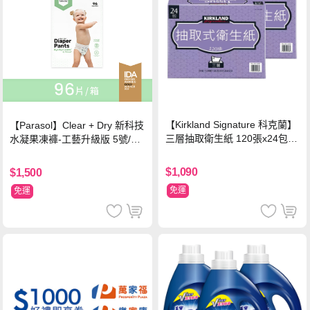
【Kirkland Signature 科克蘭】
【Parasol】Clear + Dry 新科技
三層抽取衛生紙 120張x24包x2
水凝果凍褲-工藝升級版 5號/XL
串
超值禮盒組 (96片)
$1,090
$1,500
免運
免運