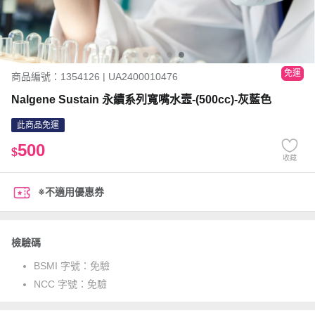
免運
商品編號：1354126 | UA2400010476
Nalgene Sustain 永續系列寬嘴水壼-(500cc)-灰藍色
此商品免運
500
$
收藏
※不適用優惠券
檢驗碼
BSMI 字號：
免驗
NCC 字號：
免驗