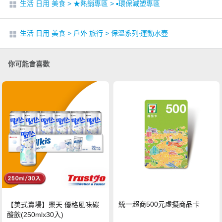
生活 日用 美食
>
★熱銷專區
>
▪︎環保減塑專區
生活 日用 美食
>
戶外 旅行
>
保溫系列‧運動水壺
你可能會喜歡
統一超商500元虛擬商品卡
【美式賣場】樂天 優格風味碳
酸飲(250mlx30入)