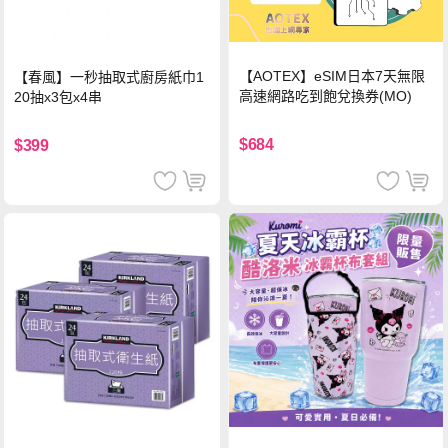
【AOTEX】eSIM日本7天無限
【春風】一秒抽取式廚房紙巾1
高速網路吃到飽兌換券(MO)
20抽x3包x4串
$684
$399