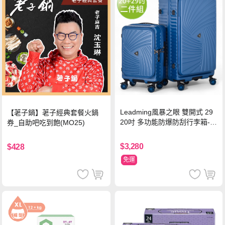
Leadming風暴之眼 雙開式 29
【荖子鍋】荖子經典套餐火鍋
20吋 多功能防爆防刮行李箱-海
券_自助吧吃到飽(MO25)
軍藍
$3,280
$428
免運