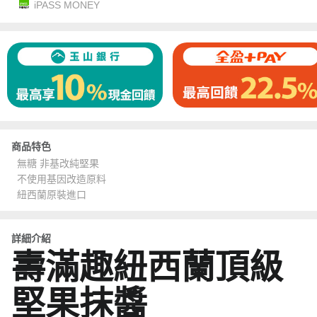
iPASS MONEY
商品特色
無糖 非基改純堅果
不使用基因改造原料
紐西蘭原裝進口
詳細介紹
壽滿趣紐西蘭頂級
堅果抹醬