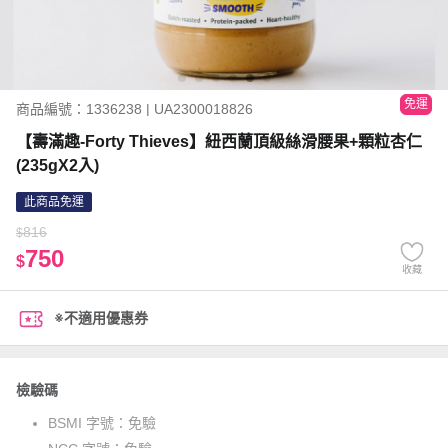
免運
商品編號：1336238 | UA2300018826
【壽滿趣-Forty Thieves】紐西蘭頂級絲滑腰果+顆粒杏仁
(235gX2入)
此商品免運
816
$
750
$
收藏
※不適用優惠券
檢驗碼
BSMI 字號：
免驗