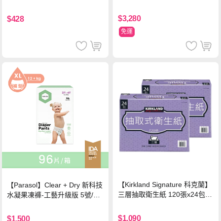
軍藍
$3,280
$428
免運
【Kirkland Signature 科克蘭】
【Parasol】Clear + Dry 新科技
三層抽取衛生紙 120張x24包x2
水凝果凍褲-工藝升級版 5號/XL
串
超值禮盒組 (96片)
$1,090
$1,500