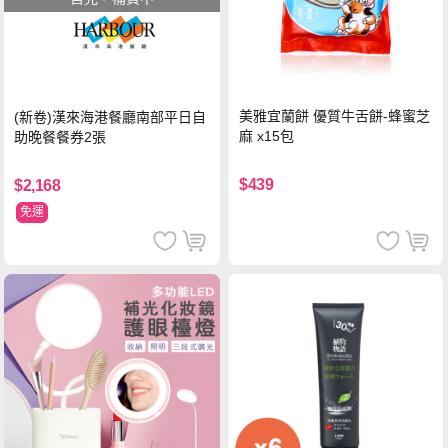
美雅宜蘭餅 優質牛舌餅-蜂蜜芝
(新卷)漢來海港餐廳南部平日自
麻 x15包
助晚餐餐券2張
$439
$2,168
免運