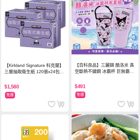
【百科良品】三麗鷗 酷洛米 真
【Kirkland Signature 科克蘭】
空斷熱不鏽鋼 冰霸杯 巨無霸鋼
三層抽取衛生紙 120張x24包x3
杯 保冰保溫飲料杯 隨行杯 900
串/箱
ml-信封款(贈手提杯套)
$491
$1,580
免運
免運