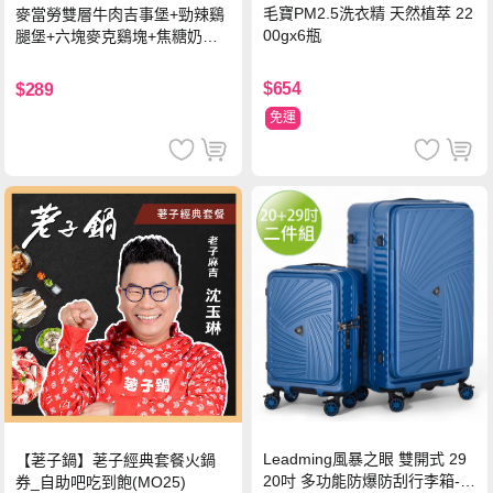
毛寶PM2.5洗衣精 天然植萃 22
麥當勞雙層牛肉吉事堡+勁辣鷄
00gx6瓶
腿堡+六塊麥克鷄塊+焦糖奶茶
(冰)*2 好禮即享券
$654
$289
免運
Leadming風暴之眼 雙開式 29
【荖子鍋】荖子經典套餐火鍋
20吋 多功能防爆防刮行李箱-海
券_自助吧吃到飽(MO25)