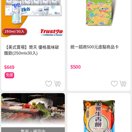
統一超商500元虛擬商品卡
【美式賣場】樂天 優格風味碳
酸飲(250mlx30入)
$500
$649
免運
售完，補貨中