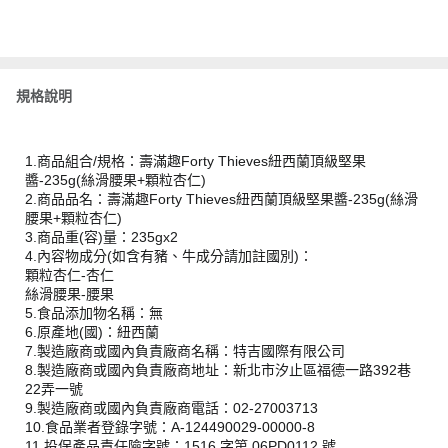
規格說明
1.商品組合/規格：壽滿趣Forty Thieves紐西蘭頂級堅果
醬-235g(絲滑腰果+顆粒杏仁)
2.商品品名：壽滿趣Forty Thieves紐西蘭頂級堅果醬-235g(絲滑
腰果+顆粒杏仁)
3.商品重(容)量：235gx2
4.內容物成分(如含有豬、牛成分請加註國別)：
顆粒杏仁-杏仁
絲滑腰果-腰果
5.食品添加物名稱：無
6.原產地(國)：紐西蘭
7.製造廠商或國內負責廠商名稱：特吉國際有限公司
8.製造廠商或國內負責廠商地址：新北市汐止區福德一路392巷
22弄一號
9.製造廠商或國內負責廠商電話：02-27003713
10.食品業者登錄字號：A-124490029-00000-8
11.投保產品責任險字號：1516 字第 06PD0112 號