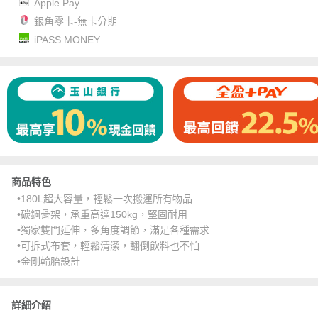
Apple Pay
銀角零卡-無卡分期
iPASS MONEY
商品特色
•180L超大容量，輕鬆一次搬運所有物品
•碳鋼骨架，承重高達150kg，堅固耐用
•獨家雙門延伸，多角度調節，滿足各種需求
•可拆式布套，輕鬆清潔，翻倒飲料也不怕
•金剛輪胎設計
詳細介紹