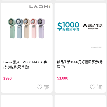
誠品生活1000元好禮即享券(餘
Larmi 樂米 LMF08 MAX AI手
額型)
持冰能扇(奶茶色)
$1,000
$990