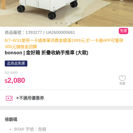
免運
商品編號：1393277 | UA2600000681
8/7~8/31使用一卡通單筆消費金額滿1999元,於一卡通APP可獲得
300元儲值金回饋
bonson | 金好箱 折疊收納手推車 (大款)
此商品免運
2,580
$
2,080
$
收藏
※不適用優惠券
檢驗碼
BSMI 字號：
免驗