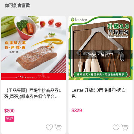
你可能會喜歡
售完，補貨中
Lestar 升級3.0門後掛勾-奶白
【王品集團】西堤牛排商品券1
色
張(單張)(紙本券售價含平台物
流處理費用)
$329
$800
免運