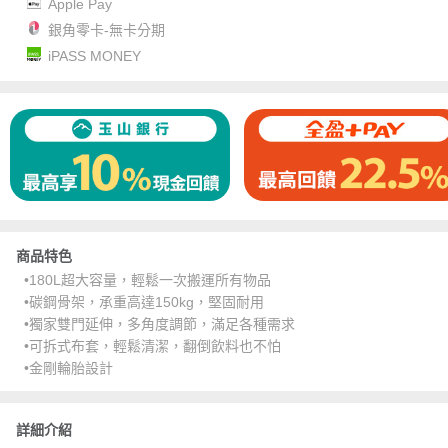
Apple Pay
銀角零卡-無卡分期
iPASS MONEY
商品特色
•180L超大容量，輕鬆一次搬運所有物品
•碳鋼骨架，承重高達150kg，堅固耐用
•獨家雙門延伸，多角度調節，滿足各種需求
•可拆式布套，輕鬆清潔，翻倒飲料也不怕
•金剛輪胎設計
詳細介紹