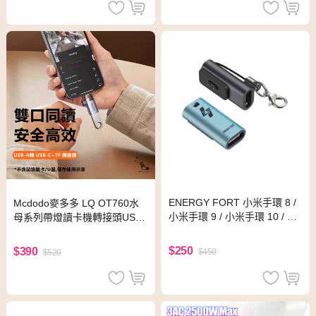
ENERGY FORT 小米手環 8 /
Mcdodo麥多多 LQ OT760水
小米手環 9 / 小米手環 10 / Re
母系列帶燈讀卡機轉接頭USB-
dmi 紅米 Watch 5 充電轉接頭
A to USB-C+TF
(Type-C)(灰色)
$250
$390
$450
$520