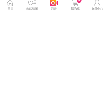
0
首頁
收藏清單
影音
購物車
會員中心
Mcdodo麥多多 納米系列多功
Type-c to HDMI 真4K 高畫質
能充電傳輸線轉接頭數碼收納
影音傳輸線投影轉接線 -iPhon
盒WF172
e和三星皆可用
$640
$529
$850
$629
免運
免運