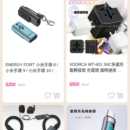
VOORCA WT-601 3AC多國充
ENERGY FORT 小米手環 8 /
電轉接頭 充電頭 國際通用 歐
小米手環 9 / 小米手環 10 / Re
規/英規/澳規 AC/2Pin插頭
dmi 紅米 Watch 5 充電轉接頭
(Type-C)(藍色)
$550
$250
$650
$450