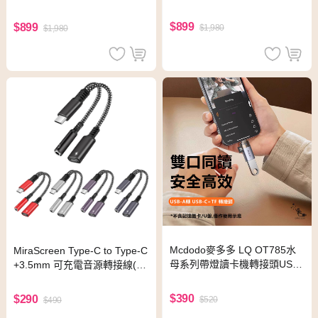
1.5M (黑色)
M (白色)
$899
$899
$1,980
$1,980
Mcdodo麥多多 LQ OT785水
MiraScreen Type-C to Type-C
母系列帶燈讀卡機轉接頭USB-
+3.5mm 可充電音源轉接線(銀
A to Lightning+TF
色)
$390
$290
$520
$490