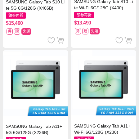
SAMSUNG Galaxy Tab S10 Li
SAMSUNG Galaxy Tab S10 Li
te Wi-Fi 6G/128G (X400)
te 5G 6G/128G (X406B)
領券再折
領券再折
$13,490
$15,490
券
贈
免運
券
贈
免運
SAMSUNG Galaxy Tab A11+
SAMSUNG Galaxy Tab A11+
Wi-Fi 6G/128G (X230)
5G 6G/128G (X236B)