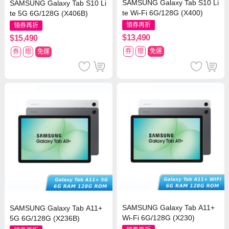
SAMSUNG Galaxy Tab S10 Li
SAMSUNG Galaxy Tab S10 Li
te Wi-Fi 6G/128G (X400)
te 5G 6G/128G (X406B)
領券再折
領券再折
$13,490
$15,490
券
贈
免運
券
贈
免運
SAMSUNG Galaxy Tab A11+
SAMSUNG Galaxy Tab A11+
Wi-Fi 6G/128G (X230)
5G 6G/128G (X236B)