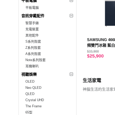
平板電腦
平板電腦
音訊穿戴配件
智慧手錶
充電裝置
其他配件
SAMSUNG 46
S系列殼套
頻雙門冰箱 藍白色
Z系列殼套
2A8ATW
$33,900
A系列殼套
$25,900
Note系列殼套
耳機喇叭
視聽娛樂
生活家電
OLED
Neo QLED
神腦生活的生活家
QLED
Crystal UHD
The Frame
65型