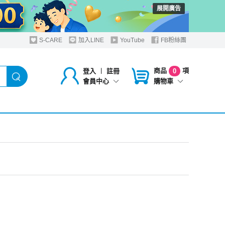
展開廣告
S-CARE
加入LINE
YouTube
FB粉絲團
商品
項
登入
︱
註冊
0
購物車
會員中心