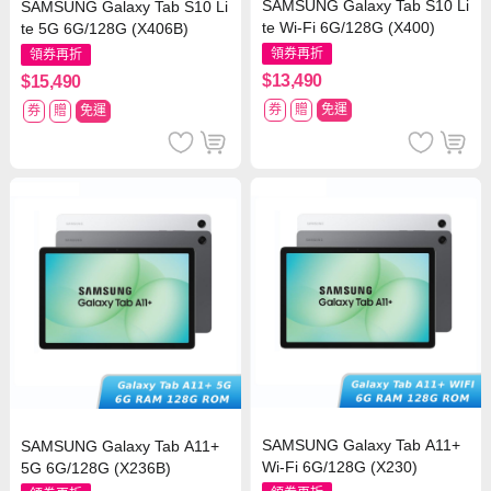
SAMSUNG Galaxy Tab S10 Li
SAMSUNG Galaxy Tab S10 Li
te Wi-Fi 6G/128G (X400)
te 5G 6G/128G (X406B)
領券再折
領券再折
$13,490
$15,490
券
贈
免運
券
贈
免運
SAMSUNG Galaxy Tab A11+
SAMSUNG Galaxy Tab A11+
Wi-Fi 6G/128G (X230)
5G 6G/128G (X236B)