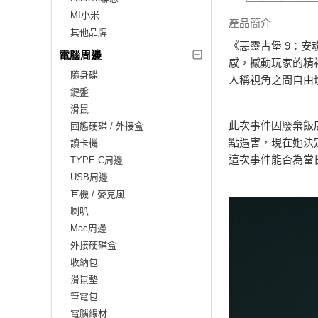
MI小米
產品簡介
其他品牌
《惡靈古堡 9：
電腦周邊
感，撼動玩家的精
隨身碟
人稱視角之間自由
鍵盤
滑鼠
此次事件因廢棄飯
固態硬碟 / 外接盒
點遇害，現在她決
讀卡機
這次事件能否為當
TYPE C周邊
USB周邊
耳機 / 麥克風
喇叭
Mac周邊
外接硬碟盒
收納包
滑鼠墊
筆電包
電腦線材