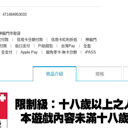
︱
471484953033
神腦門市取貨
次付款
︱
信用卡分期付款
︱
信用卡紅利折抵
︱
神腦門
y付款
︱
街口支付
︱
Pi拍錢包
︱
台灣Pay
︱
全盈
全支付
︱
Apple Pay
︱
銀角零卡-無卡分期
︱
iPASS
商品介紹
規格