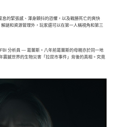
窒息的緊張感、渾身顫抖的恐懼，以及戰勝死亡的爽快
、解謎和資源管理外，玩家還可以在第一人稱視角和第三
BI 分析員 — 葛蕾斯。八年前葛蕾斯的母親亦於同一地
年震撼世界的生物災害「拉昆市事件」背後的真相。究竟