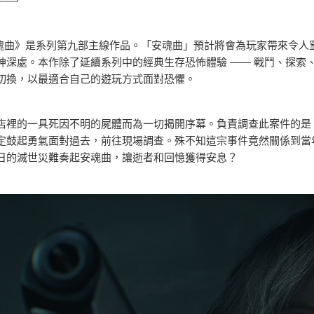
安魂曲》是系列第九部主線作品。「安魂曲」預計將會為玩家帶來令人
神深處。本作除了延續系列中的經典生存恐怖體驗 —— 戰鬥、探索
切換，以最適合自己的遊玩方式面對恐懼。
店裡的一具死因不明的屍體而為一切揭開序幕。負責調查此案件的是 F
定鼓起勇氣面對過去，前往現場調查。殊不知這宗事件竟然關係到當
日的滅世災難奏起安魂曲，讓逝者和回憶獲得安息？