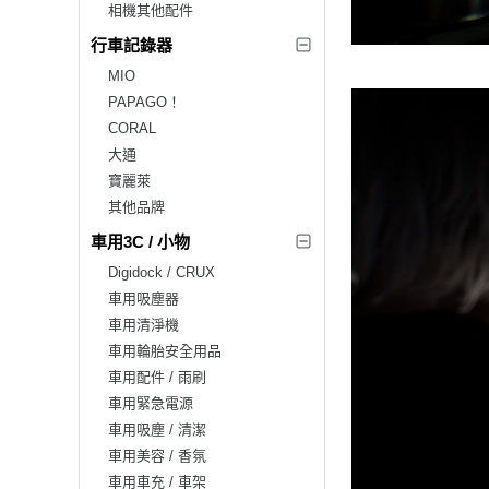
相機其他配件
行車記錄器
MIO
PAPAGO！
CORAL
大通
寶麗萊
其他品牌
車用3C / 小物
Digidock / CRUX
車用吸塵器
車用清淨機
車用輪胎安全用品
車用配件 / 雨刷
車用緊急電源
車用吸塵 / 清潔
車用美容 / 香氛
車用車充 / 車架