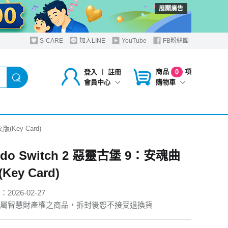
展開廣告
S-CARE
加入LINE
YouTube
FB粉絲團
商品
項
登入
︱
註冊
0
購物車
會員中心
版(Key Card)
endo Switch 2 惡靈古堡 9：安魂曲
ey Card)
026-02-27
屬智慧財產權之商品，拆封後恕不接受退換貨