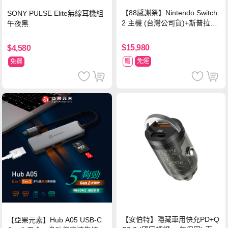
【88感謝祭】Nintendo Switch
SONY PULSE Elite無線耳機組
2 主機 (台灣公司貨)+斯普拉遁
午夜黑
塗擊隊 中文版
$15,980
$4,580
贈
免運
免運
【安伯特】隱藏車用快充PD+Q
【亞果元素】Hub A05 USB-C