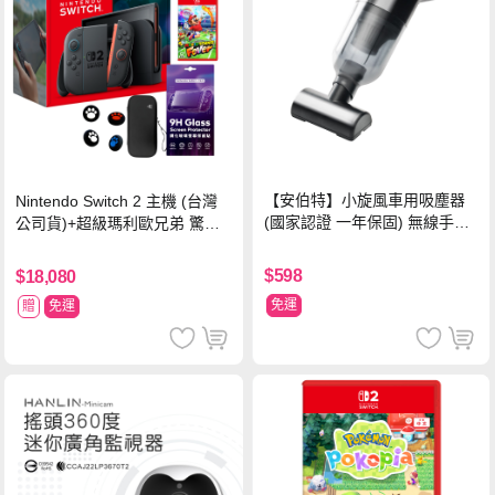
【安伯特】小旋風車用吸塵器
Nintendo Switch 2 主機 (台灣
(國家認證 一年保固) 無線手持
公司貨)+超級瑪利歐兄弟 驚奇
車家兩用 強勁吸力 USB充電-
同遊鈴鈴公園 中文版+瑪利歐網
黑色
球 狂熱 中文版
$598
$18,080
免運
贈
免運