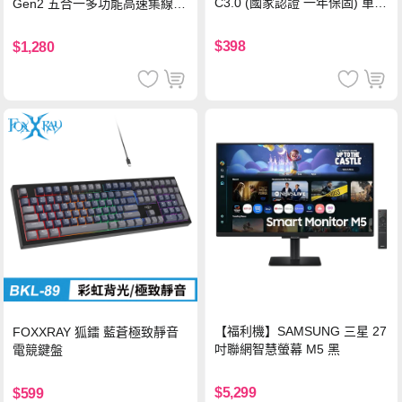
C3.0 (國家認證 一年保固) 車充
Gen2 五合一多功能高速集線
PD快充 車用充電器
器-灰
$398
$1,280
【福利機】SAMSUNG 三星 27
FOXXRAY 狐鐳 藍蒼極致靜音
吋聯網智慧螢幕 M5 黑
電競鍵盤
$5,299
$599