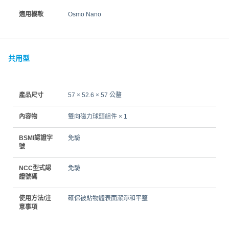
適用機款
Osmo Nano
共用型
產品尺寸
57 × 52.6 × 57 公釐
內容物
雙向磁力球頭組件 × 1
BSMI認證字
免驗
號
NCC型式認
免驗
證號碼
使用方法/注
確保被貼物體表面潔淨和平整
意事項