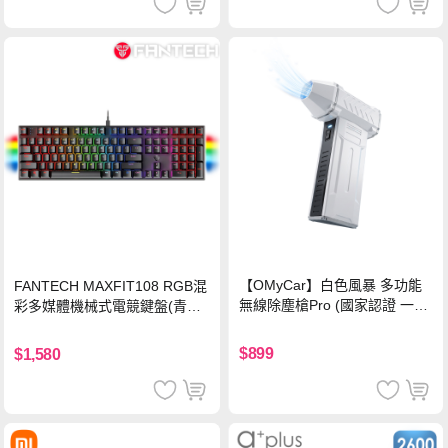
【OMyCar】白色風暴 多功能
FANTECH MAXFIT108 RGB混
無線除塵槍Pro (國家認證 一年
彩多媒體機械式電競鍵盤(青軸)
保固) 充氣洗車 暴力渦輪風扇
有線鍵盤(中文版)
手持強力風槍 暴力吹風
$899
$1,580