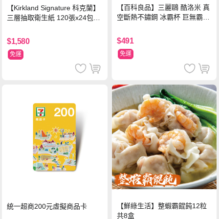
【百科良品】三麗鷗 酷洛米 真
【Kirkland Signature 科克蘭】
空斷熱不鏽鋼 冰霸杯 巨無霸鋼
三層抽取衛生紙 120張x24包x3
杯 保冰保溫飲料杯 隨行杯 900
串/箱
ml-信封款(贈手提杯套)
$491
$1,580
免運
免運
【鮮綠生活】整蝦霸餛飩12粒
統一超商200元虛擬商品卡
共8盒