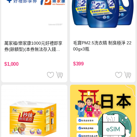
毛寶PM2.5洗衣精 制臭極淨 22
萬家福/樂家康1000元好禮即享
00gx3瓶
券(餘額型)(本券無法存入錢包
中使用)
$399
$1,000