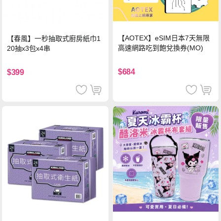
【AOTEX】eSIM日本7天無限
【春風】一秒抽取式廚房紙巾1
高速網路吃到飽兌換券(MO)
20抽x3包x4串
$684
$399