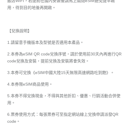
飯店WIFI，若提前在國內安裝後請馬上關閉eSIM避免提早啟
用，待到目的地後再開啟。
【兌換說明】
1.請留意手機版本及型號是否適用本產品。
2.本券為eSIM QR code兌換序號，請於使用前30天內再進行QR
code兌換及安裝，提前兌換及安裝將會失效。
3.本券可兌換《eSIM中國大陸15天無限高速網路吃到飽》。
4.本券限eSIM商品使用。
5.本券不得兌換現金，不得與其他折扣、優惠、行銷活動合併使
用。
6.票券使用方式：每張票券可至指定網站線上兌換申請派發QR
code。