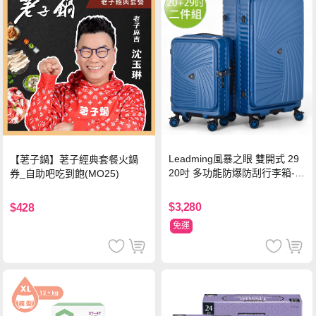
Leadming風暴之眼 雙開式 29
【荖子鍋】荖子經典套餐火鍋
20吋 多功能防爆防刮行李箱-海
券_自助吧吃到飽(MO25)
軍藍
$3,280
$428
免運