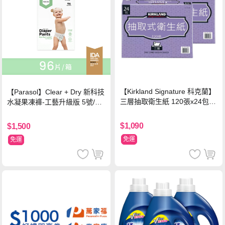
【Kirkland Signature 科克蘭】
【Parasol】Clear + Dry 新科技
三層抽取衛生紙 120張x24包x2
水凝果凍褲-工藝升級版 5號/XL
串
超值禮盒組 (96片)
$1,090
$1,500
免運
免運