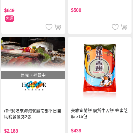
$500
$649
免運
售完，補貨中
美雅宜蘭餅 優質牛舌餅-蜂蜜芝
(新卷)漢來海港餐廳南部平日自
麻 x15包
助晚餐餐券2張
$439
$2,168