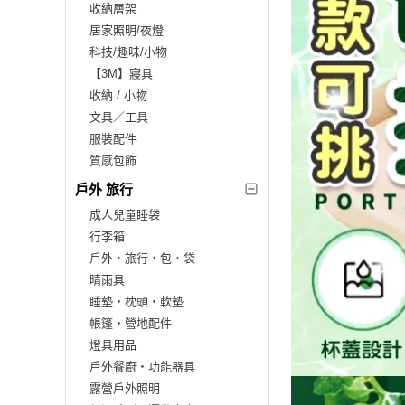
收納層架
居家照明/夜燈
科技/趣味/小物
【3M】寢具
收納 / 小物
文具／工具
服裝配件
質感包飾
戶外 旅行
成人兒童睡袋
行李箱
戶外．旅行．包．袋
晴雨具
睡墊‧枕頭‧軟墊
帳篷‧營地配件
燈具用品
戶外餐廚‧功能器具
露營戶外照明