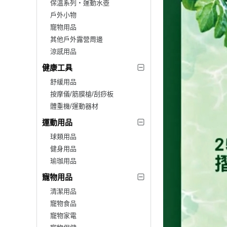
保溫系列‧運動水壺
戶外小物
寵物用品
其他戶外露營周邊
涼感用品
健康工具
舒緩用品
按摩儀/筋膜槍/刮痧板
體重機/運動器材
運動用品
球類用品
健身用品
瑜珈用品
寵物用品
清潔用品
寵物食品
寵物家電