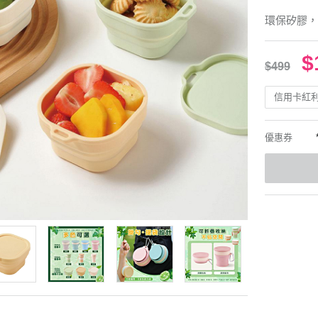
環保矽膠，
$
$499
信用卡紅
優惠券