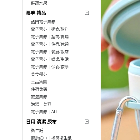
鮮蔬水果
票券 禮品
熱門電子票券
電子票券｜速食/飲料
電子票券｜超商/賣場
電子票券｜住宿/休憩
電子票券｜餐廳/飯店
電子票券｜娛樂/生活
電子票券｜保養/按摩
美食餐券
王品集團
住宿休憩
旅遊票券
泡湯．美容
電子票券｜ALL
日用 清潔 尿布
衛生紙
廚房紙巾｜捲筒衛生紙