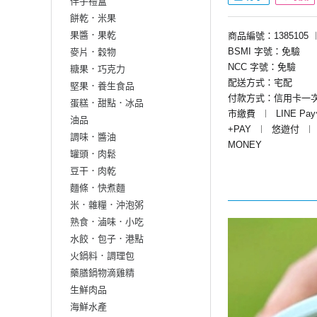
伴手禮盒
餅乾．米果
果醬．果乾
商品編號：1385105
BSMI 字號：免驗
麥片．穀物
NCC 字號：免驗
糖果．巧克力
配送方式：宅配
堅果．養生食品
付款方式：信用卡一
蛋糕．甜點．冰品
市繳費
︱
LINE Pa
油品
+PAY
︱
悠遊付
︱
調味．醬油
MONEY
罐頭．肉鬆
豆干．肉乾
麵條．快煮麵
米．雜糧．沖泡粥
熟食．滷味．小吃
水餃．包子．港點
火鍋料．調理包
藥膳鍋物滴雞精
生鮮肉品
海鮮水產