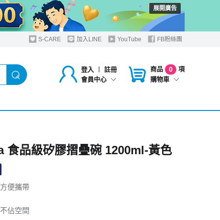
展開廣告
S-CARE
加入LINE
YouTube
FB粉絲團
商品
項
登入
︱
註冊
0
購物車
會員中心
ea 食品級矽膠摺疊碗 1200ml-黃色
方便攜帶
不佔空間