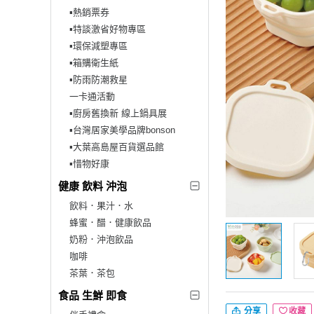
▪︎熱銷票券
▪︎特談激省好物專區
▪︎環保減塑專區
▪︎箱購衛生紙
▪︎防雨防潮救星
一卡通活動
▪︎廚房舊換新 線上鍋具展
▪︎台灣居家美學品牌bonson
▪︎大葉高島屋百貨選品館
▪︎惜物好康
健康 飲料 沖泡
飲料．果汁．水
蜂蜜．醋．健康飲品
奶粉．沖泡飲品
咖啡
茶葉．茶包
食品 生鮮 即食
分享
收藏