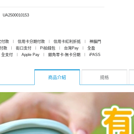
︱
UA2500010153
次付款
︱
信用卡分期付款
︱
信用卡紅利折抵
︱
神腦門
y付款
︱
街口支付
︱
Pi拍錢包
︱
台灣Pay
︱
全盈
全支付
︱
Apple Pay
︱
銀角零卡-無卡分期
︱
iPASS
商品介紹
規格