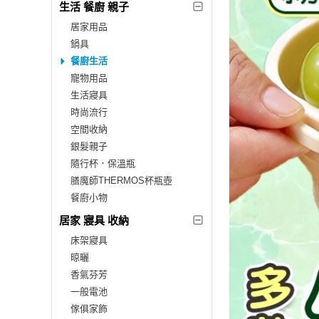
生活 餐廚 親子
居家用品
鍋具
餐廚生活
寵物用品
生活寢具
時尚流行
空間收納
銀髮親子
隨行杯．保溫瓶
膳魔師THERMOS杯瓶壺
餐廚小物
居家 寢具 收納
床架寢具
晾曬
香氣芬芳
一般電池
傢俱家飾