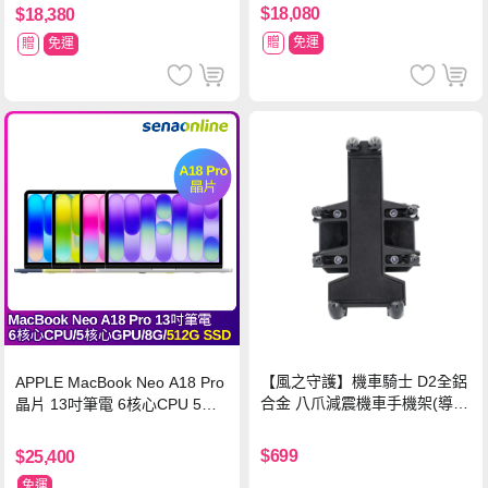
球 狂熱 中文版
器
$18,080
$18,380
贈
免運
贈
免運
【風之守護】機車騎士 D2全鋁
APPLE MacBook Neo A18 Pro
合金 八爪減震機車手機架(導航
晶片 13吋筆電 6核心CPU 5核
架 手機支架 外送員必備 機車
心GPU 8G 512G SSD
族)
$699
$25,400
免運