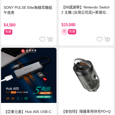
【88感謝祭】Nintendo Switch
SONY PULSE Elite無線耳機組
2 主機 (台灣公司貨)+斯普拉遁
午夜黑
塗擊隊 中文版
$15,980
$4,580
贈
免運
免運
【安伯特】隱藏車用快充PD+Q
【亞果元素】Hub A05 USB-C