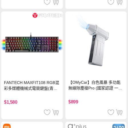
【OMyCar】白色風暴 多功能
FANTECH MAXFIT108 RGB混
無線除塵槍Pro (國家認證 一年
彩多媒體機械式電競鍵盤(青軸)
保固) 充氣洗車 暴力渦輪風扇
有線鍵盤(中文版)
手持強力風槍 暴力吹風
$899
$1,580