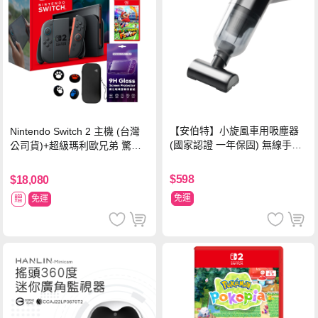
【安伯特】小旋風車用吸塵器
Nintendo Switch 2 主機 (台灣
(國家認證 一年保固) 無線手持
公司貨)+超級瑪利歐兄弟 驚奇
車家兩用 強勁吸力 USB充電-
同遊鈴鈴公園 中文版+瑪利歐網
黑色
球 狂熱 中文版
$598
$18,080
免運
贈
免運