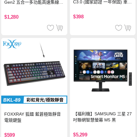
C3.0 (國家認證 一年保固) 車充
Gen2 五合一多功能高速集線
PD快充 車用充電器
器-灰
$398
$1,280
【福利機】SAMSUNG 三星 27
FOXXRAY 狐鐳 藍蒼極致靜音
吋聯網智慧螢幕 M5 黑
電競鍵盤
$5,299
$599