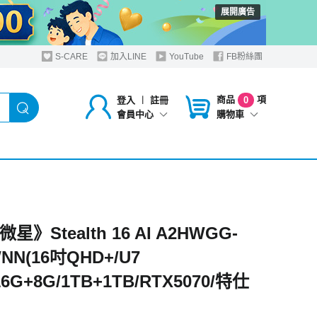
展開廣告
S-CARE
加入LINE
YouTube
FB粉絲團
商品
項
登入
︱
註冊
0
購物車
會員中心
微星》Stealth 16 AI A2HWGG-
WNN(16吋QHD+/U7
16G+8G/1TB+1TB/RTX5070/特仕