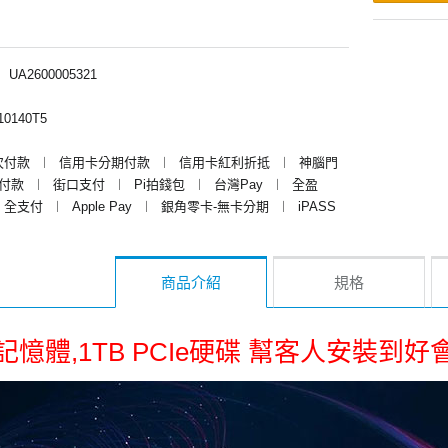
︱
UA2600005321
0140T5
次付款
︱
信用卡分期付款
︱
信用卡紅利折抵
︱
神腦門
y付款
︱
街口支付
︱
Pi拍錢包
︱
台灣Pay
︱
全盈
全支付
︱
Apple Pay
︱
銀角零卡-無卡分期
︱
iPASS
商品介紹
規格
G記憶體,1TB PCIe硬碟 幫客人安裝到