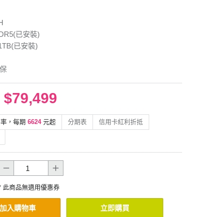
5H
DDR5(已安裝)
+1TB(已安裝)
年保
$79,499
利率，每期
6624
元起
分期表
信用卡紅利折抵
* 此商品無適用優惠券
加入購物車
立即購買