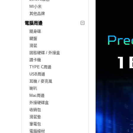
MI小米
其他品牌
電腦周邊
隨身碟
鍵盤
滑鼠
固態硬碟 / 外接盒
讀卡機
TYPE C周邊
USB周邊
耳機 / 麥克風
喇叭
Mac周邊
外接硬碟盒
收納包
滑鼠墊
筆電包
電腦線材