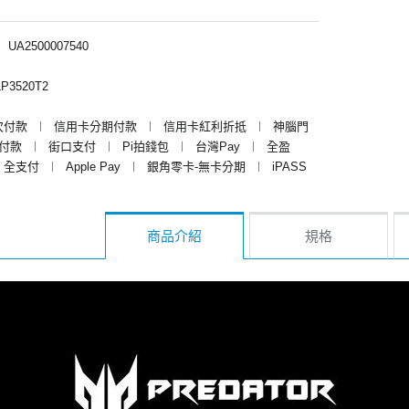
︱
UA2500007540
P3520T2
次付款
︱
信用卡分期付款
︱
信用卡紅利折抵
︱
神腦門
y付款
︱
街口支付
︱
Pi拍錢包
︱
台灣Pay
︱
全盈
全支付
︱
Apple Pay
︱
銀角零卡-無卡分期
︱
iPASS
商品介紹
規格