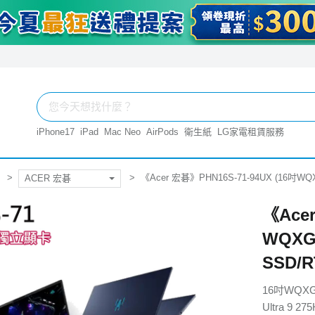
iPhone17
iPad
Mac Neo
AirPods
衛生紙
LG家電租賃服務
《Acer 宏碁》PHN16S-71-94UX (16吋WQXGA
ACER 宏碁
《Acer
WQXGA
SSD/R
16吋WQX
Ultra 9 27