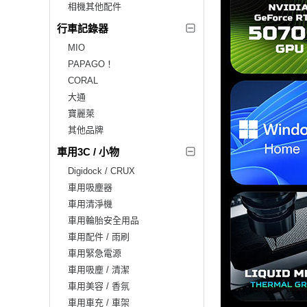
相機其他配件
行車記錄器
MIO
PAPAGO！
CORAL
大通
寶麗萊
其他品牌
車用3C / 小物
Digidock / CRUX
車用吸塵器
車用清淨機
車用輪胎安全用品
車用配件 / 雨刷
車用緊急電源
車用吸塵 / 清潔
車用美容 / 香氛
車用車充 / 車架