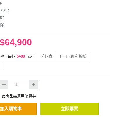
5
 SSD
8G
年保
$64,900
利率，每期
5408
元起
分期表
信用卡紅利折抵
* 此商品無適用優惠券
加入購物車
立即購買