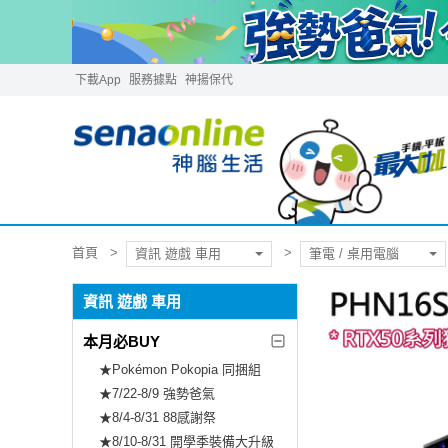
下載App
服務據點
神揚保代
首頁
資訊 遊戲 車用
筆電 / 桌用電腦
資訊 遊戲 車用
本月必BUY
★Pokémon Pokopia 同捆組
★7/22-8/9 強勢爸氣
★8/4-8/31 88感謝祭
★8/10-8/31 開學季裝備大升級