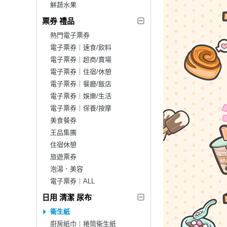
鮮蔬水果
票券 禮品
熱門電子票券
電子票券｜速食/飲料
電子票券｜超商/賣場
電子票券｜住宿/休憩
電子票券｜餐廳/飯店
電子票券｜娛樂/生活
電子票券｜保養/按摩
美食餐券
王品集團
住宿休憩
旅遊票券
泡湯．美容
電子票券｜ALL
日用 清潔 尿布
衛生紙
廚房紙巾｜捲筒衛生紙