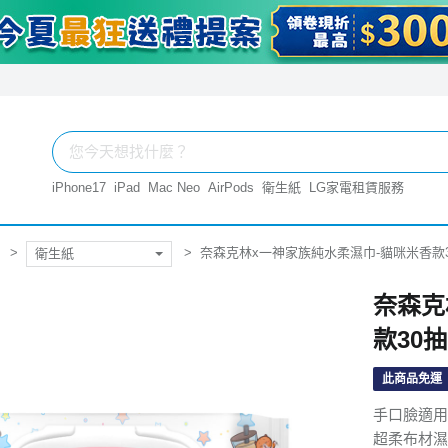
iPhone17
iPad
Mac Neo
AirPods
衛生紙
LG家電租賃服務
奈森克林x一神家族純水柔濕巾-貓咪米香款30
衛生紙
奈森克
款30抽
此商品免運
手口臉適用
超柔布材濕