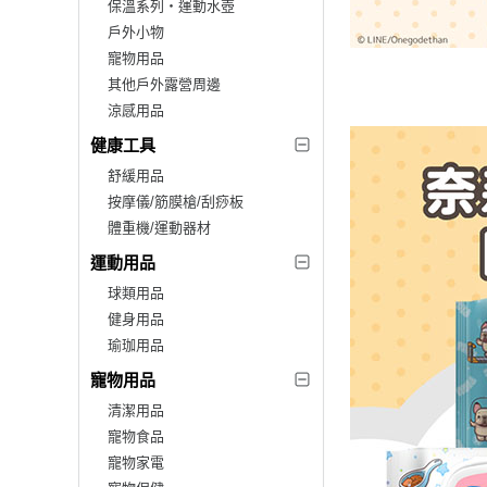
保溫系列‧運動水壺
戶外小物
寵物用品
其他戶外露營周邊
涼感用品
健康工具
舒緩用品
按摩儀/筋膜槍/刮痧板
體重機/運動器材
運動用品
球類用品
健身用品
瑜珈用品
寵物用品
清潔用品
寵物食品
寵物家電