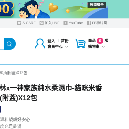
展開廣告
S-CARE
加入LINE
YouTube
FB粉絲團
商品
項
登入
︱
註冊
0
購物車
會員中心
抽(附蓋)X12包
林x一神家族純水柔濕巾-貓咪米香
(附蓋)X12包
溫和親膚好安心
度充足飽滿