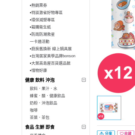
▪︎熱銷票券
▪︎特談激省好物專區
▪︎環保減塑專區
▪︎箱購衛生紙
▪︎防雨防潮救星
一卡通活動
▪︎廚房舊換新 線上鍋具展
▪︎台灣居家美學品牌bonson
▪︎大葉高島屋百貨選品館
▪︎惜物好康
健康 飲料 沖泡
飲料．果汁．水
蜂蜜．醋．健康飲品
奶粉．沖泡飲品
咖啡
茶葉．茶包
食品 生鮮 即食
分享
收藏