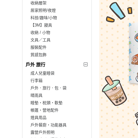
收納層架
居家照明/夜燈
科技/趣味/小物
【3M】寢具
收納 / 小物
文具／工具
服裝配件
質感包飾
戶外 旅行
成人兒童睡袋
行李箱
戶外．旅行．包．袋
晴雨具
睡墊‧枕頭‧軟墊
帳篷‧營地配件
燈具用品
戶外餐廚‧功能器具
露營戶外照明