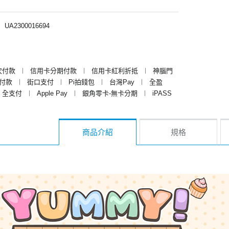
︱
UA2300016694
次付款
︱
信用卡分期付款
︱
信用卡紅利折抵
︱
神腦門
y付款
︱
街口支付
︱
Pi拍錢包
︱
台灣Pay
︱
全盈
全支付
︱
Apple Pay
︱
銀角零卡-無卡分期
︱
iPASS
商品介紹
規格