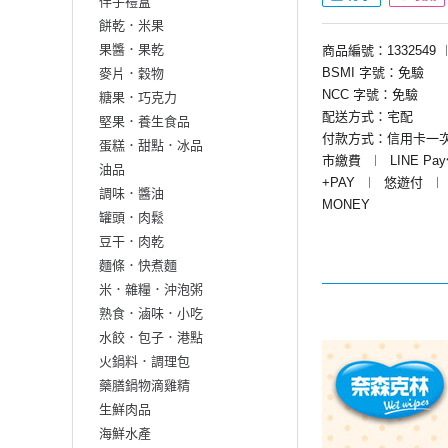
伴手禮盒
餅乾．米果
果醬．果乾
商品編號：1332549
BSMI 字號：免驗
麥片．穀物
NCC 字號：免驗
糖果．巧克力
配送方式：宅配
堅果．養生食品
付款方式：信用卡一
蛋糕．甜點．冰品
市繳費
︱
LINE Pa
油品
+PAY
︱
悠遊付
︱
調味．醬油
MONEY
罐頭．肉鬆
豆干．肉乾
麵條．快煮麵
米．雜糧．沖泡粥
熟食．滷味．小吃
水餃．包子．港點
火鍋料．調理包
藥膳鍋物滴雞精
生鮮肉品
海鮮水產