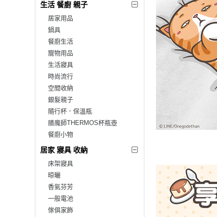
生活 餐廚 親子
居家用品
鍋具
餐廚生活
寵物用品
生活寢具
時尚流行
空間收納
銀髮親子
隨行杯．保溫瓶
膳魔師THERMOS杯瓶壺
餐廚小物
居家 寢具 收納
床架寢具
晾曬
香氣芬芳
一般電池
傢俱家飾