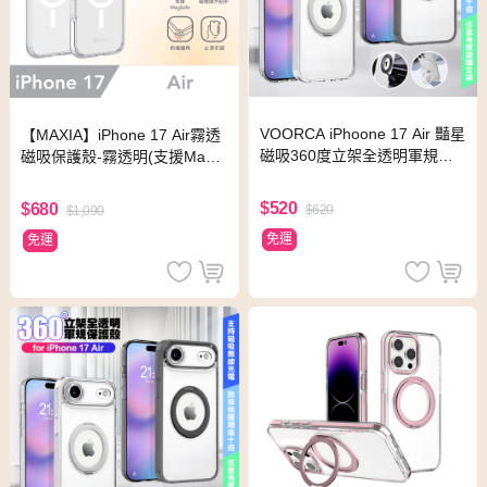
VOORCA iPhoone 17 Air 豔星
【MAXIA】iPhone 17 Air霧透
磁吸360度立架全透明軍規保
磁吸保護殼-霧透明(支援MagS
護殼-黑
afe)
$520
$680
$620
$1,090
免運
免運