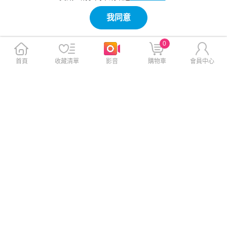
我同意
0
首頁
收藏清單
影音
購物車
會員中心
VOORCA iPhone 17 Air 6.5
iPhone Air BLAC雲朵波波Mag
非凡系列軍規防摔殼-磁吸立架
Safe iPhone手機殼 天使藍
款-星曜黑
$690
$1,390
$790
$2,290