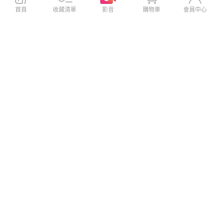
首頁
收藏清單
影音
購物車
會員中心
【Timo】iPhone 17 6.3吋 鏡
【Timo】iPhone 17 6.3吋 鏡
頭專用 星塵閃鑽 3D金屬鏡頭
頭專用 星塵閃鑽 3D金屬鏡頭
環玻璃保護貼-銀鑽
環玻璃保護貼-炫彩
$290
$290
$390
$390
VOORCA iPhone 17 防碎邊鋁
DR.TOUGH硬博士-極致系列 i